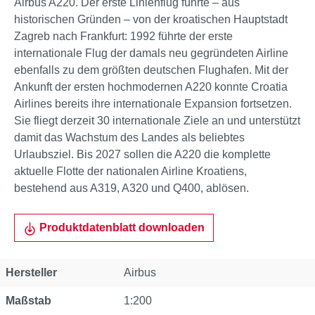
Airbus A220. Der erste Linienflug führte – aus
historischen Gründen – von der kroatischen Hauptstadt
Zagreb nach Frankfurt: 1992 führte der erste
internationale Flug der damals neu gegründeten Airline
ebenfalls zu dem größten deutschen Flughafen. Mit der
Ankunft der ersten hochmodernen A220 konnte Croatia
Airlines bereits ihre internationale Expansion fortsetzen.
Sie fliegt derzeit 30 internationale Ziele an und unterstützt
damit das Wachstum des Landes als beliebtes
Urlaubsziel. Bis 2027 sollen die A220 die komplette
aktuelle Flotte der nationalen Airline Kroatiens,
bestehend aus A319, A320 und Q400, ablösen.
Produktdatenblatt downloaden
Eigenschaft
Wert
Hersteller
Airbus
Maßstab
1:200