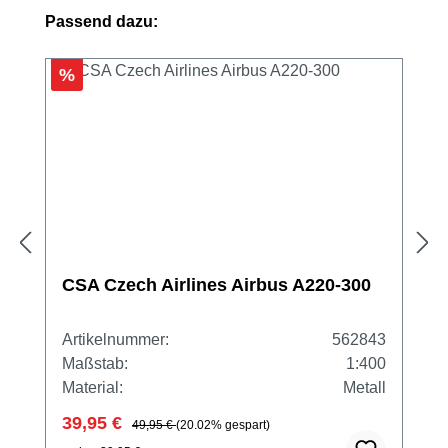
Produktgalerie überspringen
Passend dazu:
%
CSA Czech Airlines Airbus A220-300
Artikelnummer:
562843
Maßstab:
1:400
Material:
Metall
39,95 €
49,95 €
(20.02% gespart)