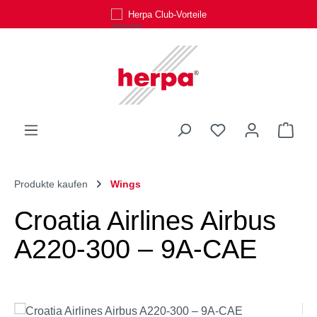
Herpa Club-Vorteile
Zum Hauptinhalt springen
Du hast 0 Produk
Ware
Produkte kaufen
Wings
Croatia Airlines Airbus
A220-300 – 9A-CAE
Bildergalerie überspringen