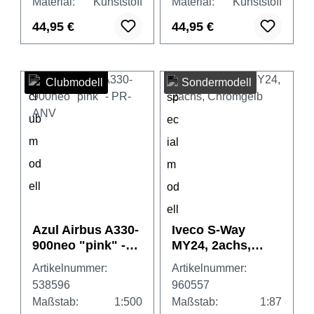
Material:
Kunststoff
Material:
Kunststoff
44,95 €
44,95 €
Clubmodell
Sondermodell
Azul Airbus A330-
Iveco S-Way
900neo "pink" -
MY24, 2achs,
PR-ANV
Chromgelb
Artikelnummer:
Artikelnummer:
538596
960557
Maßstab:
1:500
Maßstab:
1:87