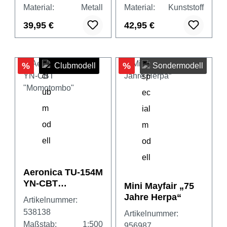
Material:
Metall
Material:
Kunststoff
39,95 €
42,95 €
%
%
Clubmodell
Sondermodell
Aeronica TU-154M
YN-CBT
Mini Mayfair „75
"Momotombo"
Jahre Herpa“
Artikelnummer:
538138
Artikelnummer:
Maßstab:
1:500
956987