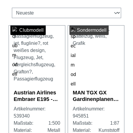
Clubmodell
Sondermodell
Austrian Airlines
MAN TGX GX
Embraer E195 -
Gardinenplanensa
OE-LWN
ttelzug „Justen
Artikelnummer:
Artikelnummer:
Transporte/TGP/E
539340
945851
TM”
Maßstab:
1:500
Maßstab:
1:87
Material:
Metall
Material:
Kunststoff