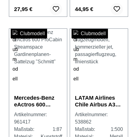
27,95 €
44,95 €
Clubmodell
Clubmodell
Mercedes-Benz
LATAM Airlines
eActros 600
Chile Airbus A320
ProCabin
– Chile Flag livery
Artikelnummer:
Artikelnummer:
Streamspace
– CC-BLA
961417
538862
Gardinenplanen-
Maßstab:
1:87
Maßstab:
1:500
Sattelzug
Material:
Kunststoff
Material:
Metall