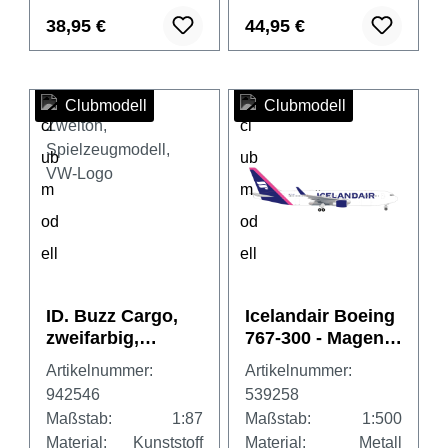
38,95 €
44,95 €
Clubmodell
Clubmodell
ID. Buzz Cargo,
Icelandair Boeing
zweifarbig,
767-300 - Magenta
weiß/rot
red tail stripe –
Artikelnummer:
Artikelnummer:
TF-ISO
942546
539258
Maßstab:
1:87
Maßstab:
1:500
Material:
Kunststoff
Material:
Metall