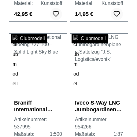
Material:
Kunststoff
Material:
Kunststoff
42,95 €
14,95 €
Clubmodell
Clubmodell
Braniff
Iveco S-Way LNG
International
Jumbogardinenpl
Boeing 727-100 -
anen-Sattelzug
Artikelnummer:
Artikelnummer:
Solid Light Sky
"J.S.
537995
954266
Blue
Logistics/evonik"
Maßstab:
1:500
Maßstab:
1:87