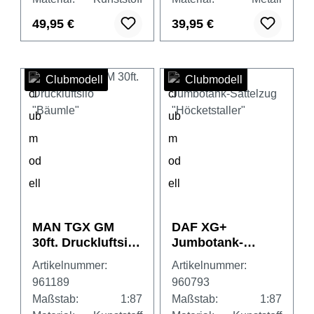
"Schmitt"
49,95 €
39,95 €
Clubmodell
Clubmodell
MAN TGX GM
DAF XG+
30ft. Druckluftsilo
Jumbotank-
"Bäumle"
Sattelzug
Artikelnummer:
Artikelnummer:
"Höcketstaller"
961189
960793
Maßstab:
1:87
Maßstab:
1:87