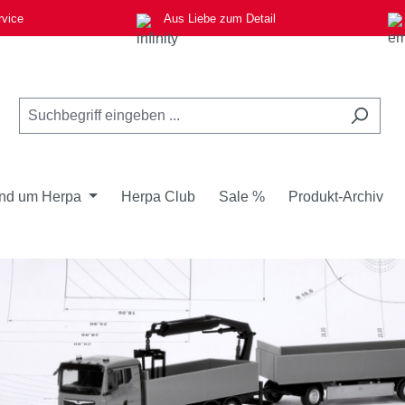
rvice
Aus Liebe zum Detail
nd um Herpa
Herpa Club
Sale %
Produkt-Archiv