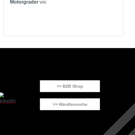
Motorgrader
vor.
>> B2B Shop
>> Händlersuche