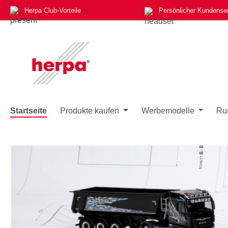
Herpa Club-Vorteile
Persönlicher Kundense
m Hauptinhalt springen
Zur Suche springen
Zur Hauptnavigation springen
Startseite
Produkte kaufen
Werbemodelle
Ru