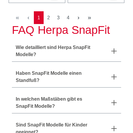
Seite
Seite
Seite
Seite
1
2
3
4
FAQ Herpa SnapFit
Wie detailliert sind Herpa SnapFit
Modelle?
Haben SnapFit Modelle einen
Standfuß?
In welchen Maßstäben gibt es
SnapFit Modelle?
Sind SnapFit Modelle für Kinder
geeignet?