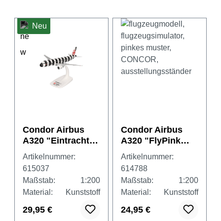
Neu
Condor Airbus
Condor Airbus
A320 "Eintracht
A320 "FlyPink
Frankfurt" – D-
Plane" - D-AICS
Artikelnummer:
Artikelnummer:
ASGE
615037
614788
Maßstab:
1:200
Maßstab:
1:200
Material:
Kunststoff
Material:
Kunststoff
29,95 €
24,95 €