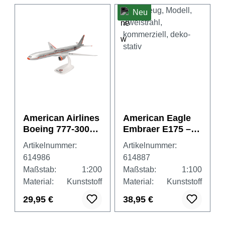
Neu
American Airlines
American Eagle
Boeing 777-300ER
Embraer E175 –
- Flagship
N515SY
Artikelnummer:
Artikelnummer:
Heritage Livery -
614986
614887
N735AT
Maßstab:
1:200
Maßstab:
1:100
Material:
Kunststoff
Material:
Kunststoff
29,95 €
38,95 €