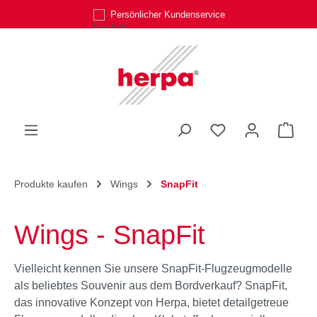
Persönlicher Kundenservice
Zum Hauptinhalt springen
Du hast 0 Produk
Ware
Produkte kaufen
Wings
SnapFit
Wings - SnapFit
Vielleicht kennen Sie unsere SnapFit-Flugzeugmodelle
als beliebtes Souvenir aus dem Bordverkauf? SnapFit,
das innovative Konzept von Herpa, bietet detailgetreue