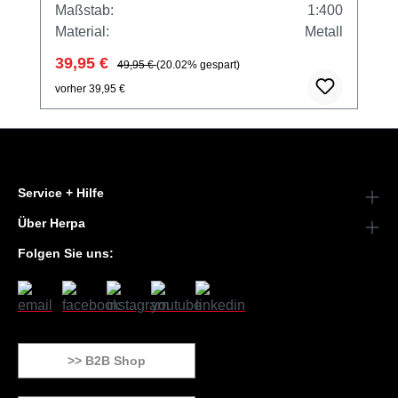
Maßstab:
1:400
Material:
Metall
39,95 €
49,95 €
(20.02% gespart)
vorher 39,95 €
Service + Hilfe
Über Herpa
Folgen Sie uns:
>> B2B Shop