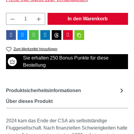
Produkt Anzahl: Gib den gewünschten Wert e
In den Warenkorb
Zum Merkzettel hinzufügen
Sie erhalten 250 Bonus Punkte für diese
Bestellung
Produktsicherheitsinformationen
Über dieses Produkt
2024 kam das Ende der CSA als selbstständige
Fluggesellschaft. Nach finanziellen Schwierigkeiten hatte