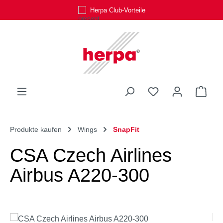
Herpa Club-Vorteile
Zum Hauptinhalt springen
Du hast 0 Produk
Ware
Produkte kaufen
Wings
SnapFit
CSA Czech Airlines
Airbus A220-300
Bildergalerie überspringen