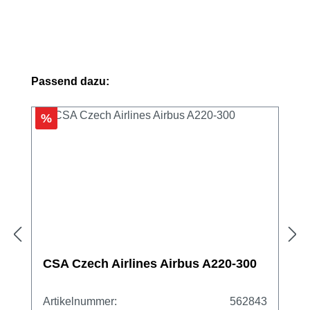
Produktgalerie überspringen
Passend dazu:
%
CSA Czech Airlines Airbus A220-300
Artikelnummer:
562843