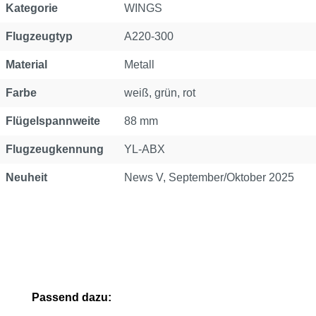
Kategorie
WINGS
Flugzeugtyp
A220-300
Material
Metall
Farbe
weiß, grün, rot
Flügelspannweite
88 mm
Flugzeugkennung
YL-ABX
Neuheit
News V, September/Oktober 2025
Produktgalerie überspringen
Passend dazu: