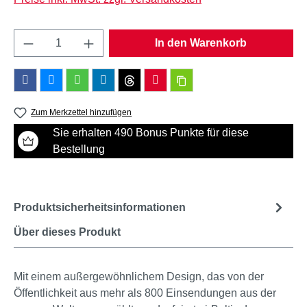
Produkt Anzahl: Gib den gewünschten Wert e
In den Warenkorb
Zum Merkzettel hinzufügen
Sie erhalten 490 Bonus Punkte für diese
Bestellung
Produktsicherheitsinformationen
Über dieses Produkt
Mit einem außergewöhnlichem Design, das von der
Öffentlichkeit aus mehr als 800 Einsendungen aus der