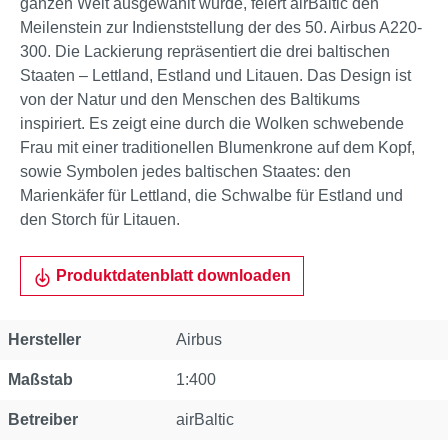
ganzen Welt ausgewählt wurde, feiert airBaltic den
Meilenstein zur Indienststellung der des 50. Airbus A220-
300. Die Lackierung repräsentiert die drei baltischen
Staaten – Lettland, Estland und Litauen. Das Design ist
von der Natur und den Menschen des Baltikums
inspiriert. Es zeigt eine durch die Wolken schwebende
Frau mit einer traditionellen Blumenkrone auf dem Kopf,
sowie Symbolen jedes baltischen Staates: den
Marienkäfer für Lettland, die Schwalbe für Estland und
den Storch für Litauen.
Produktdatenblatt downloaden
Eigenschaft
Wert
Hersteller
Airbus
Maßstab
1:400
Betreiber
airBaltic