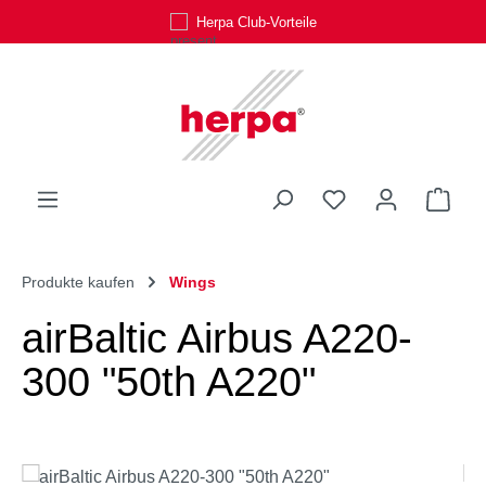
Herpa Club-Vorteile
Zum Hauptinhalt springen
Du hast 0 Produk
Ware
Produkte kaufen
Wings
airBaltic Airbus A220-
300 "50th A220"
Bildergalerie überspringen