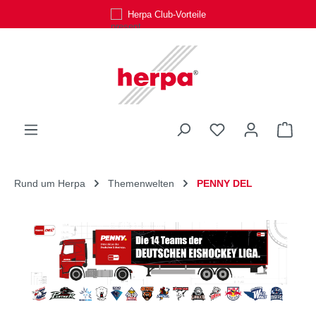
Herpa Club-Vorteile
Zum Hauptinhalt springen
Du hast 0 Produk
Ware
Rund um Herpa
Themenwelten
PENNY DEL