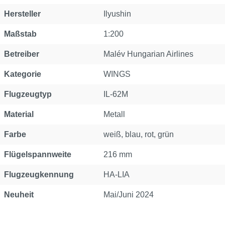
Eigenschaft
Wert
Hersteller
Ilyushin
Maßstab
1:200
Betreiber
Malév Hungarian Airlines
Kategorie
WINGS
Flugzeugtyp
IL-62M
Material
Metall
Farbe
weiß, blau, rot, grün
Flügelspannweite
216 mm
Flugzeugkennung
HA-LIA
Neuheit
Mai/Juni 2024