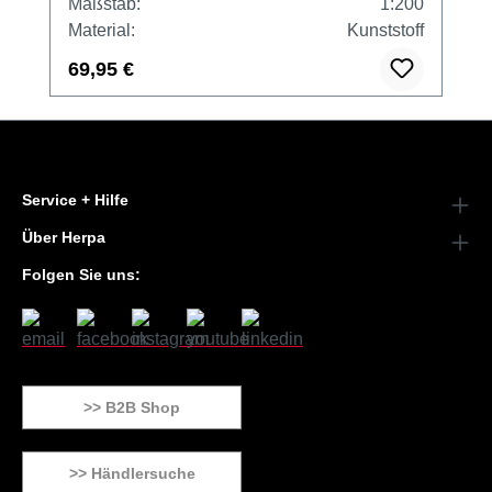
Maßstab:
1:200
Material:
Kunststoff
69,95 €
Service + Hilfe
Über Herpa
Folgen Sie uns:
>> B2B Shop
>> Händlersuche