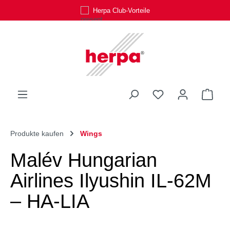
Herpa Club-Vorteile
Zum Hauptinhalt springen
Du hast 0 Produk
Ware
Produkte kaufen
Wings
Malév Hungarian
Airlines Ilyushin IL-62M
– HA-LIA