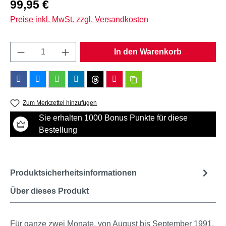
Regulärer Preis:
99,95 €
Preise inkl. MwSt. zzgl. Versandkosten
Produkt Anzahl: Gib den gewünschten Wert e
In den Warenkorb
Zum Merkzettel hinzufügen
Sie erhalten 1000 Bonus Punkte für diese
Bestellung
Produktsicherheitsinformationen
Über dieses Produkt
Für ganze zwei Monate, von August bis September 1991,