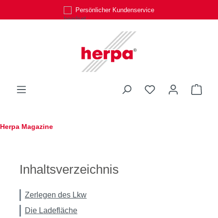
Persönlicher Kundenservice
Zum Hauptinhalt springen
Du hast 0 Produk
Ware
Herpa Magazine
Inhaltsverzeichnis
Zerlegen des Lkw
Die Ladefläche