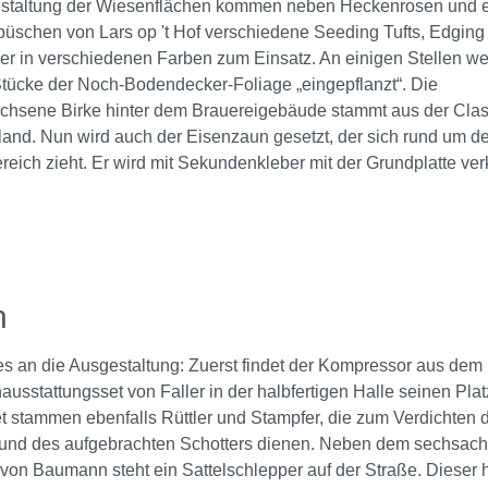
estaltung der Wiesenflächen kommen neben Heckenrosen und e
schen von Lars op 't Hof verschiedene Seeding Tufts, Edging 
er in verschiedenen Farben zum Einsatz. An einigen Stellen w
tücke der Noch-Bodendecker-Foliage „eingepflanzt“. Die
hsene Birke hinter dem Brauereigebäude stammt aus der Clas
nd. Nun wird auch der Eisenzaun gesetzt, der sich rund um de
reich zieht. Er wird mit Sekundenkleber mit der Grundplatte verk
rie überspringen
h
s an die Ausgestaltung: Zuerst findet der Kompressor aus dem
ausstattungsset von Faller in der halbfertigen Halle seinen Plat
 stammen ebenfalls Rüttler und Stampfer, die zum Verdichten 
 und des aufgebrachten Schotters dienen. Neben dem sechsac
von Baumann steht ein Sattelschlepper auf der Straße. Dieser 