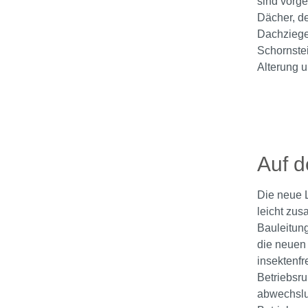
sind vorg
Dächer, d
Dachziege
Schornstei
Alterung u
Bildergale
Auf d
Die neue L
leicht zus
Bauleitung
die neuen 
insektenfr
Betriebsru
abwechslun