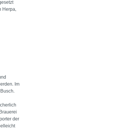
gesetzt
n Herpa,
und
werden. Im
 Busch.
cherlich
Brauerei
porter der
lleicht