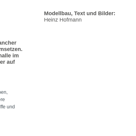
Modellbau, Text und Bilder:
Heinz Hofmann
ancher
umsetzen.
halle im
er auf
ben,
ere
ffe und