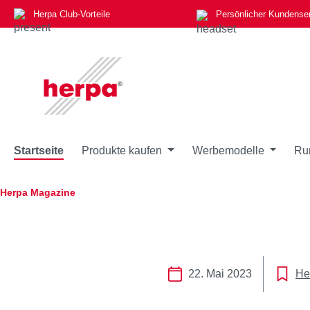
Herpa Club-Vorteile
Persönlicher Kundense
m Hauptinhalt springen
Zur Suche springen
Zur Hauptnavigation springen
Startseite
Produkte kaufen
Werbemodelle
Ru
Herpa Magazine
22. Mai 2023
He