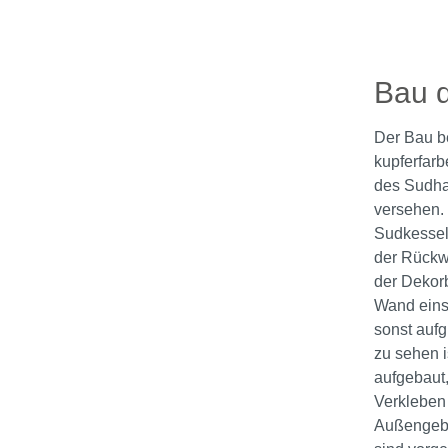
Bau d
Der Bau be
kupferfarb
des Sudhau
versehen.
Sudkessel
der Rückwa
der Dekor
Wand einsc
sonst aufg
zu sehen i
aufgebaut
Verkleben 
Außengebä