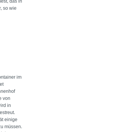
est, das in
, so wie
ontainer im
et
nnenhof
e von
ird in
estreut.
t einige
zu müssen.