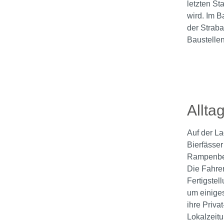
letzten St
wird. Im B
der Strab
Baustelle
Bildergale
Allta
Auf der La
Bierfässer
Rampenber
Die Fahrer
Fertigstel
um einiges
ihre Priva
Lokalzeit