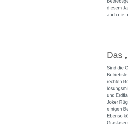
Betriebsge
diesem Jah
auch die 
Bildergale
Das 
Sind die G
Betriebste
rechten Be
lösungsmit
und Erdflä
Joker Rüge
einigen Be
Ebenso kö
Grasfaser