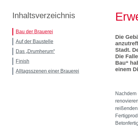
Erwe
Inhaltsverzeichnis
Bau der Brauerei
Die Gebä
Auf der Baustelle
anzutref
Stadt. D
Das „Drumherum“
Die Fall
Finish
Bau“ hab
einem D
Alltagsszenen einer Brauerei
Nachdem ei
renovieren
reißenden 
Fertigprod
Betonfertig