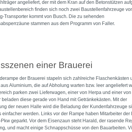
ahlträger angeliefert, der mit dem Kran auf den Betonstützen auf
austellenbereich finden sich noch zwei Baustellenfahrzeuge vo
ag-Transporter kommt von Busch. Die zu sehenden
nabsperrzäune stammen aus dem Programm von Faller.
rie überspringen
gsszenen einer Brauerei
derampe der Brauerei stapeln sich zahlreiche Flaschenkästen 
 aus Aluminium, die auf Abholung warten bzw. leer angeliefert 
eich parken zwei Lieferwagen, einer von Herpa und einer von
 beladen diese gerade von Hand mit Getränkekästen. Mit der
lung der neuen Halle wird die Beladung der Kundenfahrzeuge si
 einfacher werden. Links vor der Rampe haben Mitarbeiter der 
t-Pkw geparkt. Vor dem Eisenzaun steht Harald, der rasende Re
ung, und macht einige Schnappschüsse von den Bauarbeiten. Vie