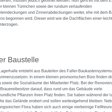
esehen, müssen jedoch geöffnet werden. Nun geht es mit dem E
er kleinen Türmchen sowie der rundum verlaufenden
leindeckungen und Zinnenabdeckungen weiter, ehe mit dem B
ns begonnen wird. Dieser wird wie die Dachflächen einer leich
nterzogen.
rie überspringen
er Baustelle
agerhalle entsteht aus Bauteilen des Faller-Baukastensystems 
ammenzusetzen. In einem kleinen provisorischen Büro finden di
 sowie die Sozialräume der Mitarbeiter Platz. Bei der Renovie
Brauereibesitzer darauf, dass rund um das Gebäude viele
eundliche Pflanzen ihren Platz finden. Sie haben während der 
he das Gelände erobert und sollen weitestgehend bleiben. Neb
gsreichen Flora haben sich auch einige vierbeinige Fellfreun