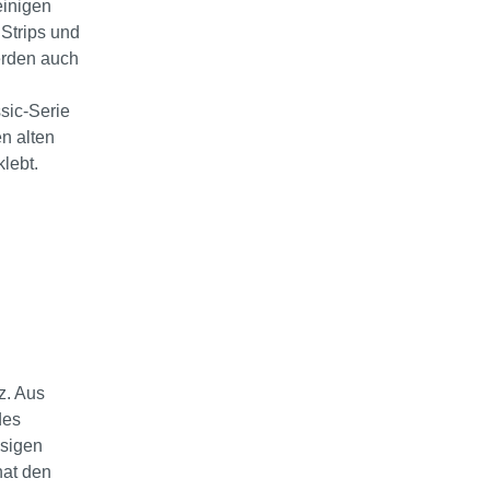
inigen
Strips und
erden auch
sic-Serie
n alten
lebt.
z. Aus
des
hsigen
hat den