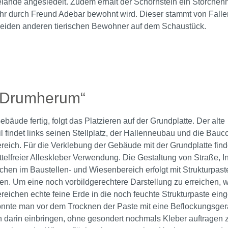
lände angesiedelt. Zudem erhält der Schornstein ein Storchenn
r durch Freund Adebar bewohnt wird. Dieser stammt von Faller
beiden anderen tierischen Bewohner auf dem Schaustück.
rie überspringen
„Drumherum“
ebäude fertig, folgt das Platzieren auf der Grundplatte. Der alte
il findet links seinen Stellplatz, der Hallenneubau und die Bauc
reich. Für die Verklebung der Gebäude mit der Grundplatte find
telfreier Alleskleber Verwendung. Die Gestaltung von Straße, I
chen im Baustellen- und Wiesenbereich erfolgt mit Strukturpast
n. Um eine noch vorbildgerechtere Darstellung zu erreichen, w
reichen echte feine Erde in die noch feuchte Strukturpaste eing
nnte man vor dem Trocknen der Paste mit eine Beflockungsgerä
n darin einbringen, ohne gesondert nochmals Kleber auftragen 