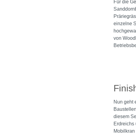
Für die G
Sanddornbü
Präriegräs
einzelne S
hochgewac
von Woodla
Betriebsbe
Bildergale
Finis
Nun geht e
Baustellen
diesem Set
Erdreichs
Mobilkran 