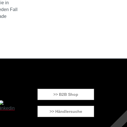
ie in
eden Fall
rade
>> B2B Shop
>> Händlersuche