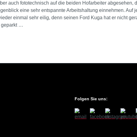
aber auch fototechnisch auf die beiden Hofarbeiter abgesehen, d
enblick eine sehr entspannte Arbeitshaltung einnehmen. Auf j
wieder einmal sehr eilig, denn seinen Ford Kuga hat er nicht ge
h geparkt …
Folgen Sie uns: