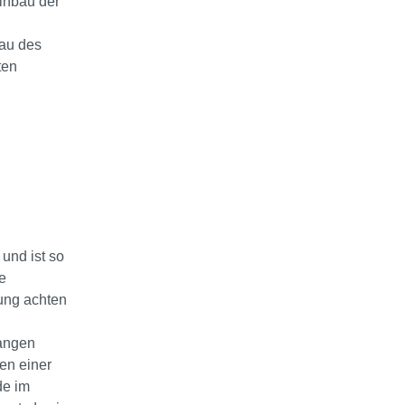
inbau der
au des
ten
und ist so
e
rung achten
langen
en einer
de im