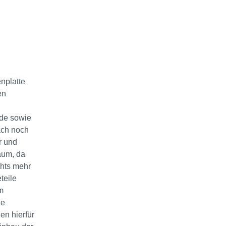
nplatte
en
nde sowie
ach noch
r und
aum, da
chts mehr
teile
m
ie
en hierfür