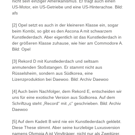
nicht sein einziger Amerikanismus. Er trägt auch einen
US-Motor, ein US-Getriebe und eine US-Hinterachse. Bild:
afs
[2] Opel setzt es auch in der kleineren Klasse ein, sogar
beim Kombi, so gibt es den Ascona A mit schwarzem
Kunstlederdach. Aber eigentlich ist das Kunstlederdach in
der größeren Klasse zuhause, wie hier am Commodore A.
Bild: Opel
[3] Rekord D mit Kunstlederdach und seltsam
anmutenden Stoßstangen. Er stammt nicht aus
Rüsselsheim, sondern aus Südkorea, eine
Lizenzproduktion bei Daewoo. Bild: Archiv Daewoo
[4] Auch beim Nachfolger, dem Rekord E, entscheiden wir
uns für eine exotische Version aus Südkorea. Auf dem
Schriftzug steht „Record“ mit „c“ geschrieben. Bild: Archiv
Daewoo
[5] Auf dem Kadett B wird nie ein Kunstlederdach geklebt.
Diese These stimmt. Aber seine kurzlebige Luxusversion
namens Olympia A ist Vinylträger, nicht nur als Zweitürer.