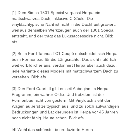
Bildergalerie überspringen
[1] Dem Simca 1501 Special verpasst Herpa ein
mattschwarzes Dach, inklusive C-Säule. Die
vinyldachtypische Naht ist nicht in die Dachhaut graviert,
weil aus denselben Werkzeugen auch der 1301 Special
entsteht, und der trägt das Luxusaccessoire nicht. Bild:
afs
[2] Beim Ford Taunus TC1 Coupé entscheidet sich Herpa
beim Formenbau für die Längsnähte. Das sieht natürlich
weit vorbildlicher aus, verdonnert Herpa aber auch dazu,
jede Variante dieses Modells mit mattschwarzem Dach zu
versehen. Bild: afs
[3] Den Ford Capri III gibt es seit Anbeginn im Herpa-
Programm, ein wahrer Oldie. Und trotzdem ist der
Formenbau nicht von gestern. Mit Vinyldach sieht der
Wagen äußerst zeittypisch aus, und zu solch aufwändigen
Bedruckungen und Lackierungen ist Herpa vor 45 Jahren
noch nicht fähig. Heute schon. Bild: afs
[4] Wohl das schönste, je produzierte Herpa-