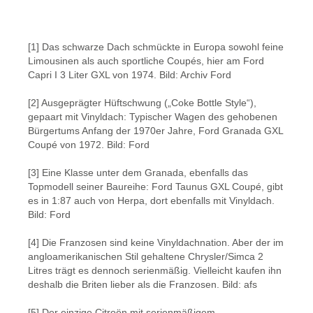
Bildergalerie überspringen
[1] Das schwarze Dach schmückte in Europa sowohl feine
Limousinen als auch sportliche Coupés, hier am Ford
Capri I 3 Liter GXL von 1974. Bild: Archiv Ford
[2] Ausgeprägter Hüftschwung („Coke Bottle Style“),
gepaart mit Vinyldach: Typischer Wagen des gehobenen
Bürgertums Anfang der 1970er Jahre, Ford Granada GXL
Coupé von 1972. Bild: Ford
[3] Eine Klasse unter dem Granada, ebenfalls das
Topmodell seiner Baureihe: Ford Taunus GXL Coupé, gibt
es in 1:87 auch von Herpa, dort ebenfalls mit Vinyldach.
Bild: Ford
[4] Die Franzosen sind keine Vinyldachnation. Aber der im
angloamerikanischen Stil gehaltene Chrysler/Simca 2
Litres trägt es dennoch serienmäßig. Vielleicht kaufen ihn
deshalb die Briten lieber als die Franzosen. Bild: afs
[5] Der einzige Citroën mit serienmäßigem