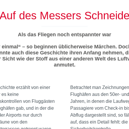
Auf des Messers Schneid
Als das Fliegen noch entspannter war
 einmal“ – so beginnen üblicherweise Märchen. Do
nnte auch diese Geschichte ihren Anfang nehmen, d
r Sicht wie der Stoff aus einer anderen Welt des Luft
anmutet.
hichte erzählt von einer
Betrachtet man Zeichnungen
r es keine
Flughäfen aus den 50er- und
skontrollen von Fluggästen
Jahren, in denen die Laufwe
ghäfen gab, und in der die
Passagiere vom Check-in bi
der Airports nur durch
Abflug dargestellt sind, so fä
Zäune von den
auf, dass ein Detail fehlt: die
terrassen getrennt waren.
Sicherheitskontrolle.