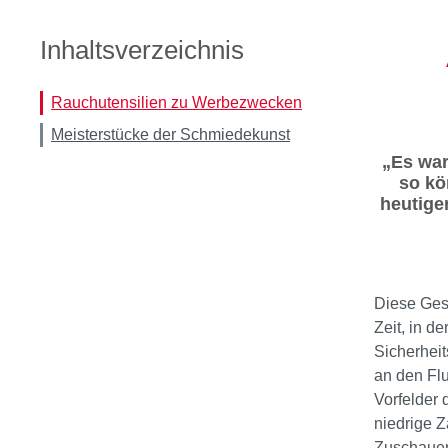
Inhaltsverzeichnis
Rauchutensilien zu Werbezwecken
Meisterstücke der Schmiedekunst
„Es war
so kö
heutige
Diese Gesc
Zeit, in de
Sicherheit
an den Flu
Vorfelder 
niedrige 
Zuschauer