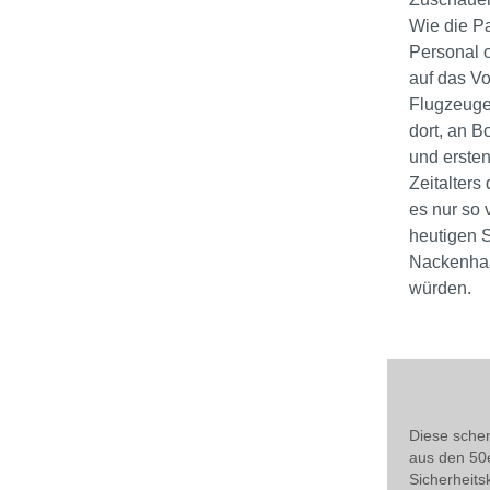
Wie die Pa
Personal o
auf das Vo
Flugzeuge 
dort, an B
und erste
Zeitalters
es nur so
heutigen S
Nackenhaa
würden.
Diese schem
aus den 50e
Sicherheits