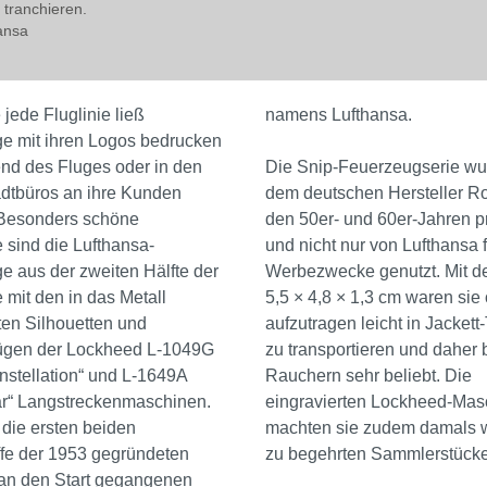
tranchieren.
ansa
 jede Fluglinie ließ
namens Lufthansa.
e mit ihren Logos bedrucken
nd des Fluges oder in den
Die Snip-Feuerzeugserie wu
adtbüros an ihre Kunden
dem deutschen Hersteller R
. Besonders schöne
den 50er- und 60er-Jahren p
sind die Lufthansa-
und nicht nur von Lufthansa f
 aus der zweiten Hälfte der
Werbezwecke genutzt. Mit 
 mit den in das Metall
5,5 × 4,8 × 1,3 cm waren sie
ten Silhouetten und
aufzutragen leicht in Jacket
gen der Lockheed L-1049G
zu transportieren und daher 
nstellation“ und L-1649A
Rauchern sehr beliebt. Die
ar“ Langstreckenmaschinen.
eingravierten Lockheed-Mas
die ersten beiden
machten sie zudem damals 
ffe der 1953 gegründeten
zu begehrten Sammlerstück
an den Start gegangenen