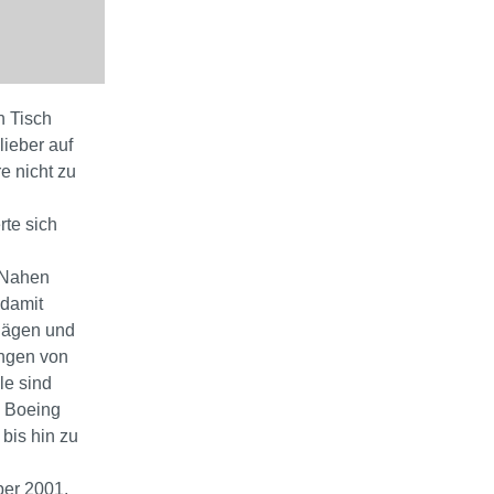
n Tisch
lieber auf
e nicht zu
rte sich
 Nahen
 damit
ägen und
ungen von
le sind
a Boeing
bis hin zu
ber 2001.