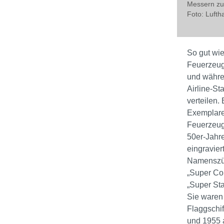
Messern zu 
Foto: Lufth
So gut wie
Feuerzeug
und währe
Airline-St
verteilen
Exemplare 
Feuerzeuge
50er-Jahre
eingravier
Namenszü
„Super Co
„Super St
Sie waren 
Flaggschi
und 1955 