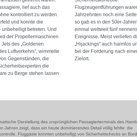
ssagiere, lief auch das
Flugzeugentführungen waren
hne kontrolliert zu werden
Jahrzehnten noch eine Selte
rfeld und konnte die
so gab es in den 50er-Jahre
unbehelligt betreten. Und
einmal weltweit fünf nennen
ord der Propellermaschinen
Ereignisse. Meist verliefen d
n Jets des „Goldenen
„Hijackings“ auch harmlos un
 des Luftverkehrs“, wimmelte
bei der Forderung nach ein
 von Gegenständen, die
Zielort.
icherheitsexperten die
re zu Berge stehen lassen
atische Darstellung des ursprünglichen Passagierterminals des Hambu
r-Jahren zeigt, dass ein heute dominierendes Detail völlig fehlte: die
kontrolle. Fluggäste konnten unbehelligt von Sicherheitschecks an Bord