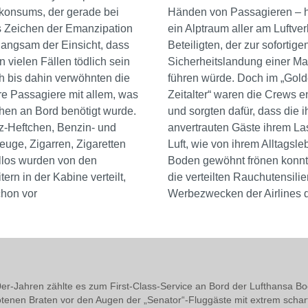
nkonsums, der gerade bei
Händen von Passagieren – 
s Zeichen der Emanzipation
ein Alptraum aller am Luftve
 langsam der Einsicht, dass
Beteiligten, der zur sofortige
 vielen Fällen tödlich sein
Sicherheitslandung einer M
h bis dahin verwöhnten die
führen würde. Doch im „Gol
hre Passagiere mit allem, was
Zeitalter“ waren die Crews e
en an Bord benötigt wurde.
und sorgten dafür, dass die 
z-Heftchen, Benzin- und
anvertrauten Gäste ihrem Las
uge, Zigarren, Zigaretten
Luft, wie von ihrem Alltagsl
llos wurden von den
Boden gewöhnt frönen konn
ern in der Kabine verteilt,
die verteilten Rauchutensili
chon vor
Werbezwecken der Airlines d
er-Jahren zählte es zum First-Class-Service an Bord der Lufthansa Bo
tenen Braten vor den Augen der „Senator“-Fluggäste mit extrem schar