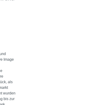
 und
ve Image
ie
re
ück, als
markt
ht wurden
g bis zur
ark