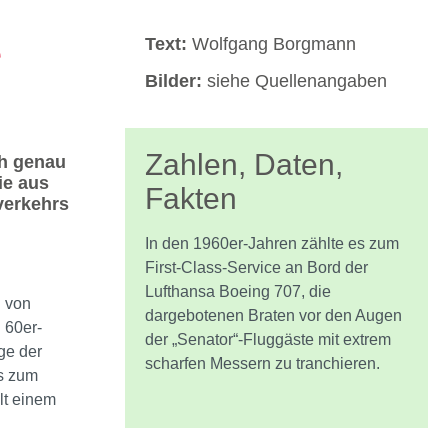
e
Text:
Wolfgang Borgmann
Bilder:
siehe Quellenangaben
Zahlen, Daten,
ch genau
ie aus
Fakten
verkehrs
In den 1960er-Jahren zählte es zum
First-Class-Service an Bord der
Lufthansa Boeing 707, die
 von
dargebotenen Braten vor den Augen
 60er-
der „Senator“-Fluggäste mit extrem
ge der
scharfen Messern zu tranchieren.
s zum
llt einem