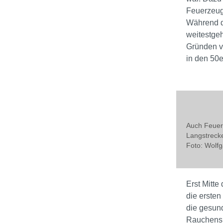
Feuerzeug
Während d
weitestge
Gründen ve
in den 50e
Auch Feuer
Langstrecke
Foto: Wolf
Erst Mitte
die ersten
die gesun
Rauchens.