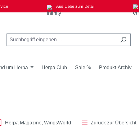
rvice
Aus Liebe zum Detail
nd um Herpa
Herpa Club
Sale %
Produkt-Archiv
Herpa Magazine
WingsWorld
Zurück zur Übersicht