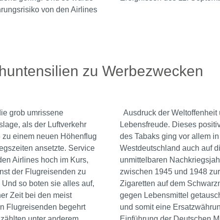
rungsrisiko von den Airlines
huntensilien zu Werbezwecken
die grob umrissene
Ausdruck der Weltoffenheit
slage, als der Luftverkehr
Lebensfreude. Dieses positi
 zu einem neuen Höhenflug
des Tabaks ging vor allem in
egszeiten ansetzte. Service
Westdeutschland auch auf d
den Airlines hoch im Kurs,
unmittelbaren Nachkriegsjah
nst der Flugreisenden zu
zwischen 1945 und 1948 zur
Und so boten sie alles auf,
Zigaretten auf dem Schwarz
er Zeit bei den meist
gegen Lebensmittel getausc
n Flugreisenden begehrt
und somit eine Ersatzwährun
 zählten unter anderem
Einführung der Deutschen M