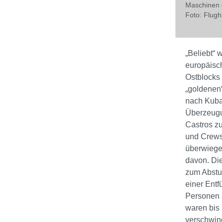
Maschinen 
Foto: Flu
„Beliebt“ 
europäisc
Ostblocks 
„goldenen“
nach Kuba 
Überzeugu
Castros zu
und Crew
überwiege
davon. Die
zum Abstu
einer Entf
Personen 
waren bis 
verschwin