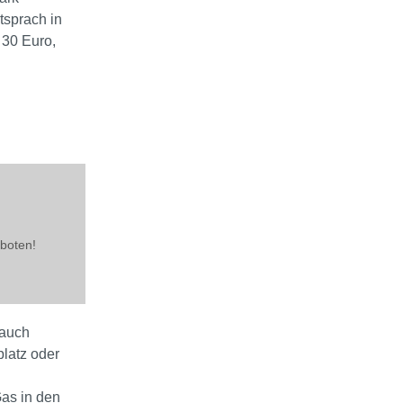
ntsprach in
 30 Euro,
rboten!
rauch
platz oder
as in den