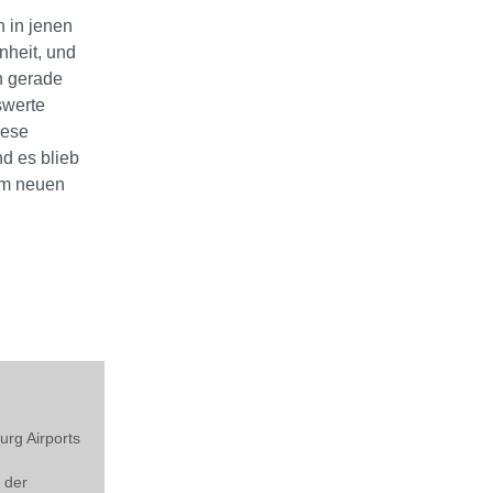
 in jenen
nheit, und
n gerade
swerte
iese
d es blieb
em neuen
rg Airports
 der