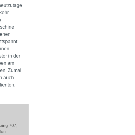
heutzutage
rkehr
n
aschine
denen
ntspannt
ihnen
ter in der
eben am
ten. Zumal
en auch
ienten.
eing 707,
fen