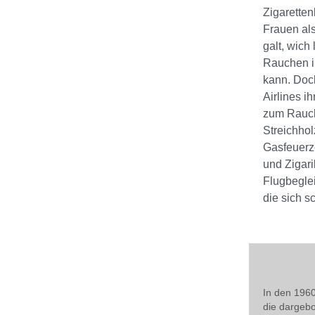
Zigarette
Frauen al
galt, wich
Rauchen in
kann. Doc
Airlines i
zum Rauch
Streichhol
Gasfeuerze
und Zigari
Flugbegleit
die sich s
In den 1960
die dargebo