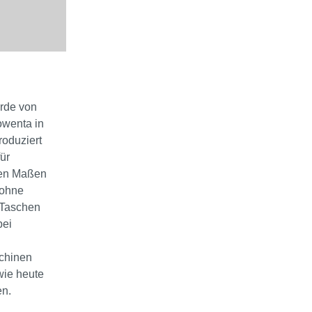
rde von
owenta in
roduziert
ür
den Maßen
 ohne
t-Taschen
bei
chinen
wie heute
en.