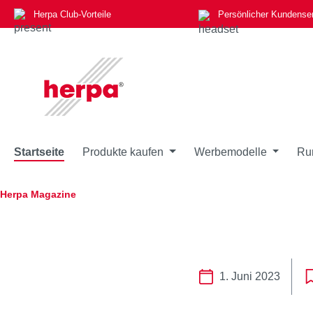
Herpa Club-Vorteile
Persönlicher Kundense
m Hauptinhalt springen
Zur Suche springen
Zur Hauptnavigation springen
Startseite
Produkte kaufen
Werbemodelle
Ru
Herpa Magazine
1. Juni 2023