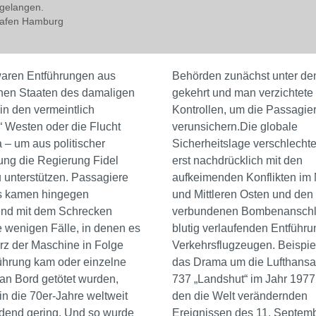
gelangen.
ghafen Hamburg
waren Entführungen aus
Behörden zunächst unter de
hen Staaten des damaligen
gekehrt und man verzichtete 
in den vermeintlich
Kontrollen, um die Passagier
 Westen oder die Flucht
verunsichern.Die globale
– um aus politischer
Sicherheitslage verschlechte
ng die Regierung Fidel
erst nachdrücklich mit den
 unterstützen. Passagiere
aufkeimenden Konflikten im
s kamen hingegen
und Mittleren Osten und den
nd mit dem Schrecken
verbundenen Bombenanschl
 wenigen Fälle, in denen es
blutig verlaufenden Entführ
rz der Maschine in Folge
Verkehrsflugzeugen. Beispie
ührung kam oder einzelne
das Drama um die Lufthans
an Bord getötet wurden,
737 „Landshut“ im Jahr 1977 
in die 70er-Jahre weltweit
den die Welt verändernden
dend gering. Und so wurde
Ereignissen des 11. Septem