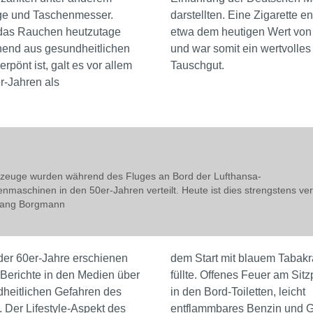
e und Taschenmesser.
darstellten. Eine Zigarette e
as Rauchen heutzutage
etwa dem heutigen Wert von
hend aus gesundheitlichen
und war somit ein wertvolles
rpönt ist, galt es vor allem
Tauschgut.
r-Jahren als
zeuge wurden während des Fluges an Bord der Lufthansa-
nmaschinen in den 50er-Jahren verteilt. Heute ist dies strengstens ve
gang Borgmann
 der 60er-Jahre erschienen
dem Start mit blauem Tabak
 Berichte in den Medien über
füllte. Offenes Feuer am Sitz
dheitlichen Gefahren des
in den Bord-Toiletten, leicht
 Der Lifestyle-Aspekt des
entflammbares Benzin und G