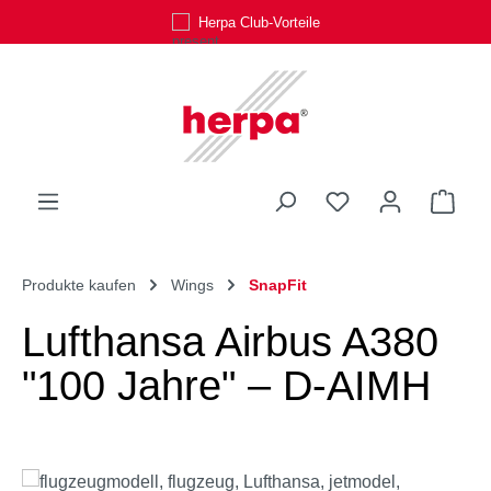
Herpa Club-Vorteile
Zum Hauptinhalt springen
Du hast 0 Produk
Ware
Produkte kaufen
Wings
SnapFit
Lufthansa Airbus A380
"100 Jahre" – D-AIMH
Bildergalerie überspringen