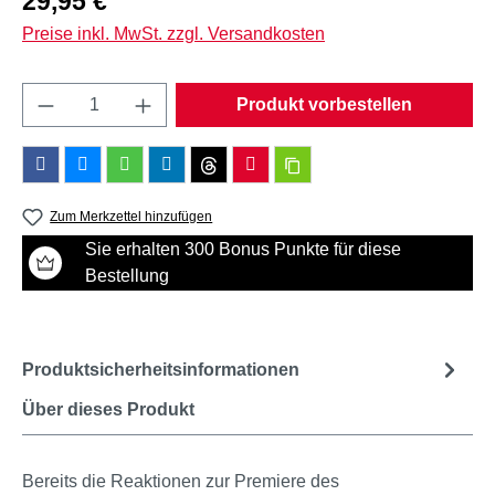
29,95 €
Preise inkl. MwSt. zzgl. Versandkosten
Produkt Anzahl: Gib den gewünschten Wert e
Produkt vorbestellen
Zum Merkzettel hinzufügen
Sie erhalten 300 Bonus Punkte für diese
Bestellung
Produktsicherheitsinformationen
Über dieses Produkt
Bereits die Reaktionen zur Premiere des