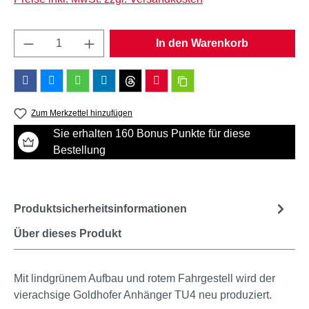
Produkt Anzahl: Gib den gewünschten Wert e
In den Warenkorb
Zum Merkzettel hinzufügen
Sie erhalten 160 Bonus Punkte für diese
Bestellung
Produktsicherheitsinformationen
Über dieses Produkt
Mit lindgrünem Aufbau und rotem Fahrgestell wird der
vierachsige Goldhofer Anhänger TU4 neu produziert.