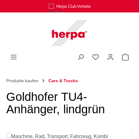
Herpa Club-Vorteile
Zum Hauptinhalt springen
Du hast 0 Produk
Ware
Produkte kaufen
Cars & Trucks
Goldhofer TU4-
Anhänger, lindgrün
Bildergalerie überspringen