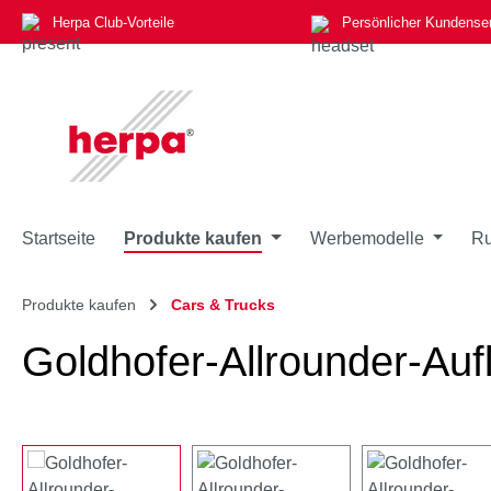
Herpa Club-Vorteile
Persönlicher Kundense
m Hauptinhalt springen
Zur Suche springen
Zur Hauptnavigation springen
Startseite
Produkte kaufen
Werbemodelle
Ru
Produkte kaufen
Cars & Trucks
Goldhofer-Allrounder-Auf
Bildergalerie überspringen