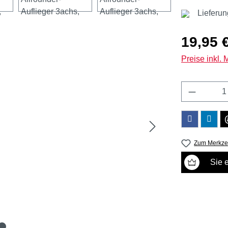
Lieferun
Regulärer Pr
19,95 
Preise inkl.
Produkt 
Zum Merkzet
Sie 