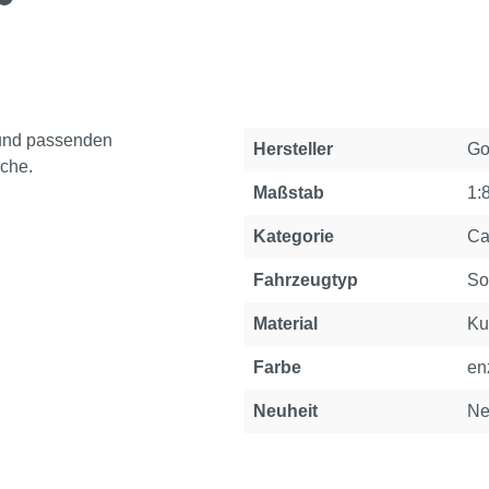
 und passenden
Eigenschaft
Wert
Hersteller
Go
sche.
Maßstab
1:
Kategorie
Ca
Fahrzeugtyp
So
Material
Ku
Farbe
en
Neuheit
Ne