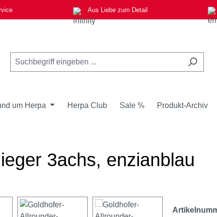
rvice
Aus Liebe zum Detail
nd um Herpa
Herpa Club
Sale %
Produkt-Archiv
lieger 3achs, enzianblau
Artikelnum