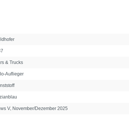
ldhofer
87
rs & Trucks
lo-Auflieger
nststoff
zianblau
ws V, November/Dezember 2025