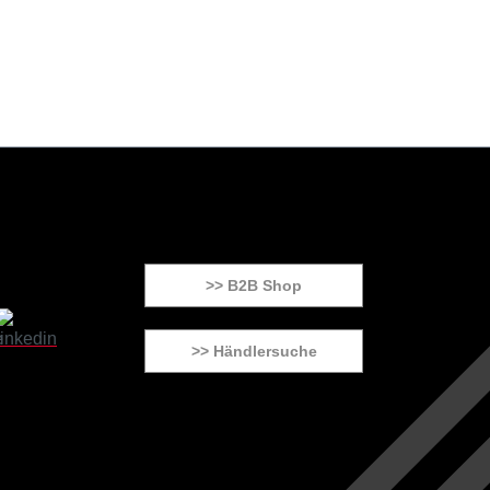
>> B2B Shop
>> Händlersuche