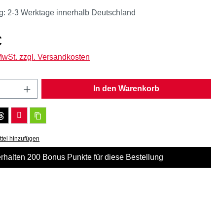
g: 2-3 Werktage innerhalb Deutschland
eis:
€
 MwSt. zzgl. Versandkosten
Anzahl: Gib den gewünschten Wert ein oder
In den Warenkorb
tel hinzufügen
erhalten 200 Bonus Punkte für diese Bestellung