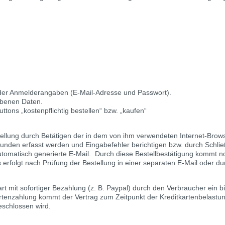
 der Anmelderangaben (E-Mail-Adresse und Passwort).
ebenen Daten.
tons „kostenpflichtig bestellen“ bzw. „kaufen“
llung durch Betätigen der in dem von ihm verwendeten Internet-Brows
 Kunden erfasst werden und Eingabefehler berichtigen bzw. durch Schli
utomatisch generierte E-Mail.
Durch diese Bestellbestätigung kommt noc
erfolgt nach Prüfung der Bestellung in einer separaten E-Mail oder du
mit sofortiger Bezahlung (z. B. Paypal) durch den Verbraucher ein bi
tenzahlung kommt der Vertrag zum Zeitpunkt der Kreditkartenbelastun
eschlossen wird.