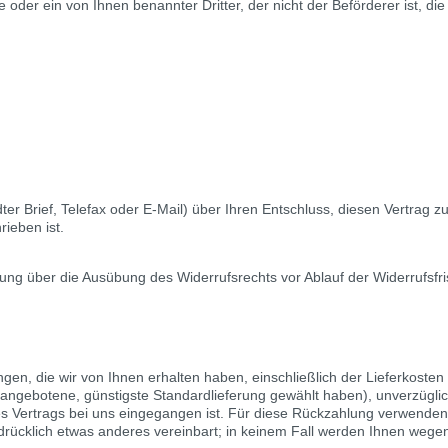
e oder ein von Ihnen benannter Dritter, der nicht der Beförderer ist, 
dter Brief, Telefax oder E-Mail) über Ihren Entschluss, diesen Vertrag 
ieben ist.
ilung über die Ausübung des Widerrufsrechts vor Ablauf der Widerrufsfr
gen, die wir von Ihnen erhalten haben, einschließlich der Lieferkoste
ns angebotene, günstigste Standardlieferung gewählt haben), unverzüg
es Vertrags bei uns eingegangen ist. Für diese Rückzahlung verwenden 
drücklich etwas anderes vereinbart; in keinem Fall werden Ihnen wege