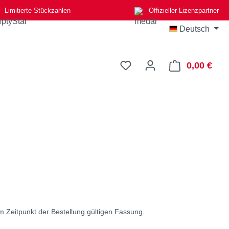
Limitierte Stückzahlen
Offizieller Lizenzpartner
Deutsch
Du hast 0 Produkte auf d
0,00 €
Ware
 Zeitpunkt der Bestellung gültigen Fassung.