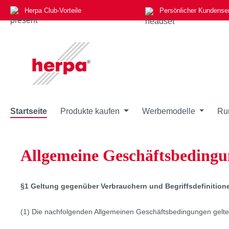
Herpa Club-Vorteile
Persönlicher Kundense
m Hauptinhalt springen
Zur Suche springen
Zur Hauptnavigation springen
Startseite
Produkte kaufen
Werbemodelle
Ru
Allgemeine Geschäftsbeding
§1 Geltung gegenüber Verbrauchern und Begriffsdefinition
(1) Die nachfolgenden Allgemeinen Geschäftsbedingungen gelten