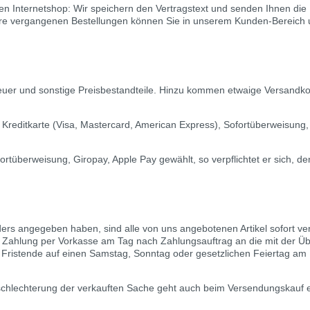
ren Internetshop: Wir speichern den Vertragstext und senden Ihnen di
re vergangenen Bestellungen können Sie in unserem Kunden-Bereich u
euer und sonstige Preisbestandteile. Hinzu kommen etwaige Versandko
, Kreditkarte (Visa, Mastercard, American Express), Sofortüberweisung,
ortüberweisung, Giropay, Apple Pay gewählt, so verpflichtet er sich, d
ders angegeben haben, sind alle von uns angebotenen Artikel sofort vers
der Zahlung per Vorkasse am Tag nach Zahlungsauftrag an die mit der 
 Fristende auf einen Samstag, Sonntag oder gesetzlichen Feiertag am L
erschlechterung der verkauften Sache geht auch beim Versendungskauf 