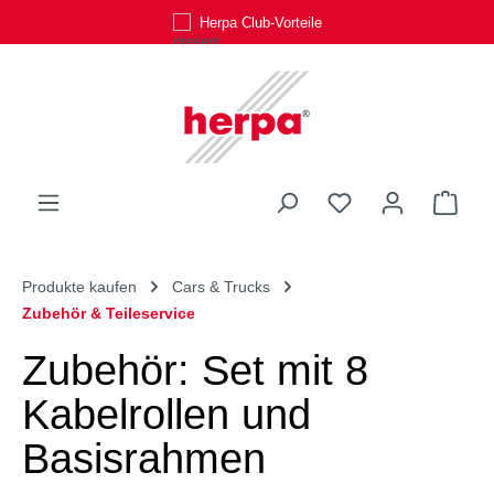
Herpa Club-Vorteile
Zum Hauptinhalt springen
Du hast 0 Produk
Ware
Produkte kaufen
Cars & Trucks
Zubehör & Teileservice
Zubehör: Set mit 8
Kabelrollen und
Basisrahmen