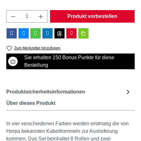
Produkt Anzahl: Gib den gewünschten Wert e
Produkt vorbestellen
Zum Merkzettel hinzufügen
Sie erhalten 150 Bonus Punkte für diese
Bestellung
Produktsicherheitsinformationen
Über dieses Produkt
In vier verschiedenen Farben werden erstmalig die von
Herpa bekannten Kabeltrommeln zur Auslieferung
kommen. Das Set beinhaltet 8 Rollen und zwei