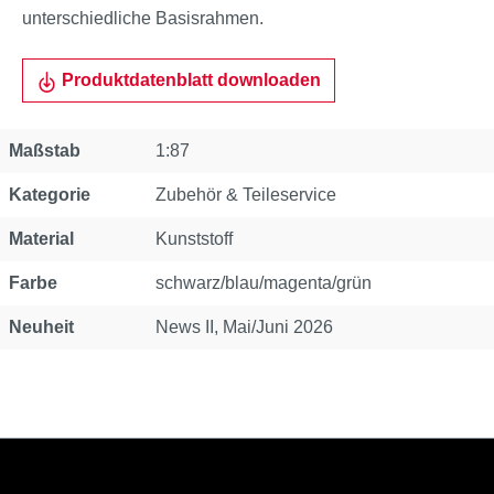
unterschiedliche Basisrahmen.
Produktdatenblatt downloaden
Eigenschaft
Wert
Maßstab
1:87
Kategorie
Zubehör & Teileservice
Material
Kunststoff
Farbe
schwarz/blau/magenta/grün
Neuheit
News II, Mai/Juni 2026