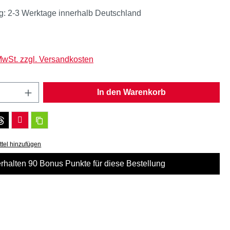
g: 2-3 Werktage innerhalb Deutschland
eis:
 MwSt. zzgl. Versandkosten
Anzahl: Gib den gewünschten Wert ein oder
In den Warenkorb
tel hinzufügen
erhalten 90 Bonus Punkte für diese Bestellung