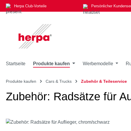
Herpa Club-Vorteile
Persönlicher Kundense
m Hauptinhalt springen
Zur Suche springen
Zur Hauptnavigation springen
Startseite
Produkte kaufen
Werbemodelle
Ru
Produkte kaufen
Cars & Trucks
Zubehör & Teileservice
Zubehör: Radsätze für Au
Bildergalerie überspringen