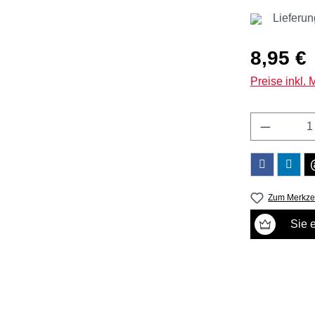
Lieferun
Regulärer Pr
8,95 €
Preise inkl.
Produkt 
Zum Merkzet
Sie 