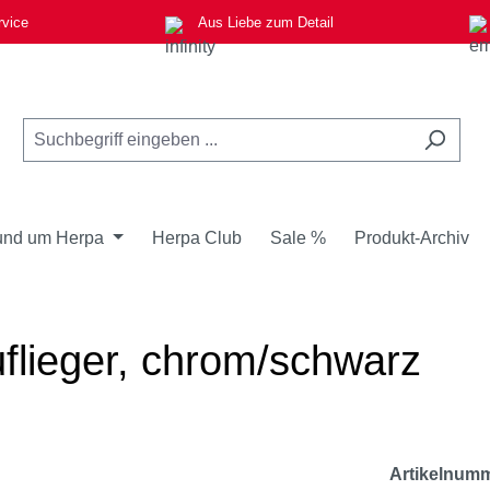
rvice
Aus Liebe zum Detail
nd um Herpa
Herpa Club
Sale %
Produkt-Archiv
flieger, chrom/schwarz
Artikelnum