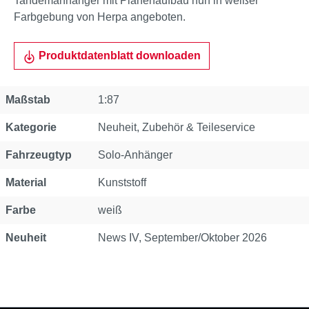
Tandemanhänger mit Planenaufbau nun in weißer
Farbgebung von Herpa angeboten.
Produktdatenblatt downloaden
Eigenschaft
Wert
Maßstab
1:87
Kategorie
Neuheit
, Zubehör & Teileservice
Fahrzeugtyp
Solo-Anhänger
Material
Kunststoff
Farbe
weiß
Neuheit
News IV, September/Oktober 2026