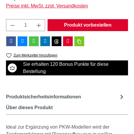
Preise inkl. MwSt. zzgl. Versandkosten
Produkt Anzahl: Gib den gewünschten Wert e
Produkt vorbestellen
Zum Merkzettel hinzufügen
Sie erhalten 120 Bonus Punkte für diese
Bestellung
Produktsicherheitsinformationen
Über dieses Produkt
Ideal zur Ergänzung von PKW-Modellen wird der