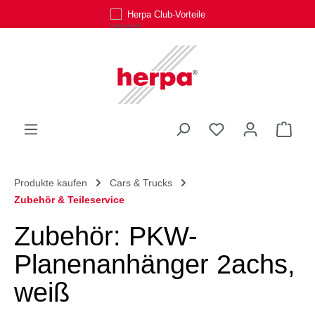
Herpa Club-Vorteile
Zum Hauptinhalt springen
Du hast 0 Produk
Ware
Produkte kaufen
Cars & Trucks
Zubehör & Teileservice
Zubehör: PKW-
Planenanhänger 2achs,
weiß