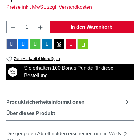
Preise inkl. MwSt. zzgl. Versandkosten
Produkt Anzahl: Gib den gewünschten Wert e
In den Warenkorb
Zum Merkzettel hinzufügen
Sie erhalten 100 Bonus Punkte für diese
Bestellung
Produktsicherheitsinformationen
Über dieses Produkt
Die gerippten Abrollmulden erscheinen nun in Weiß. (2