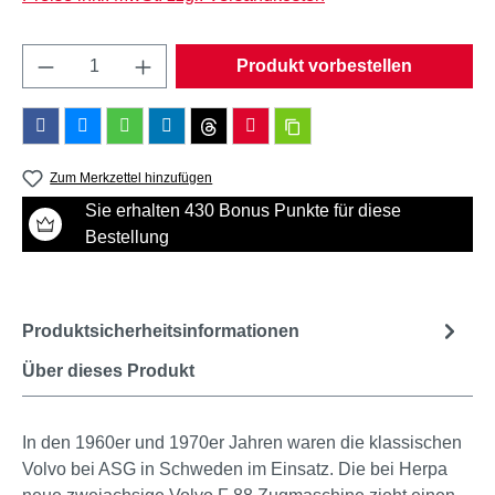
Produkt Anzahl: Gib den gewünschten Wert e
Produkt vorbestellen
Zum Merkzettel hinzufügen
Sie erhalten 430 Bonus Punkte für diese
Bestellung
Produktsicherheitsinformationen
Über dieses Produkt
In den 1960er und 1970er Jahren waren die klassischen
Volvo bei ASG in Schweden im Einsatz. Die bei Herpa