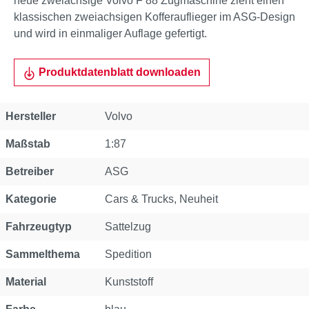
neue zweiachsige Volvo F 88 Zugmaschine zieht einen
klassischen zweiachsigen Kofferauflieger im ASG-Design
und wird in einmaliger Auflage gefertigt.
Produktdatenblatt downloaden
Eigenschaft
Wert
Hersteller
Volvo
Maßstab
1:87
Betreiber
ASG
Kategorie
Cars & Trucks
, Neuheit
Fahrzeugtyp
Sattelzug
Sammelthema
Spedition
Material
Kunststoff