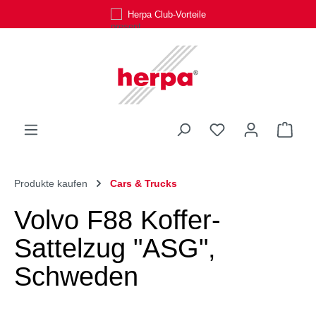
Herpa Club-Vorteile
Zum Hauptinhalt springen
Du hast 0 Produk
Ware
Produkte kaufen
Cars & Trucks
Volvo F88 Koffer-
Sattelzug "ASG",
Schweden