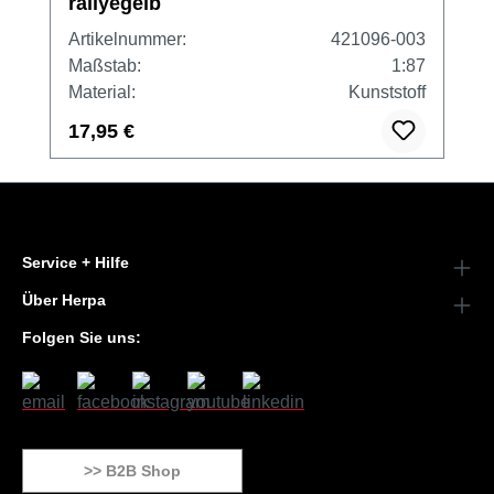
rallyegelb
Artikelnummer:
421096-003
Maßstab:
1:87
Material:
Kunststoff
17,95 €
Service + Hilfe
Über Herpa
Folgen Sie uns:
>> B2B Shop