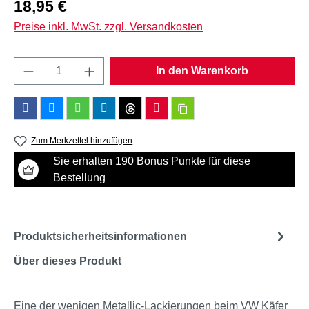
Regulärer Preis:
18,95 €
Preise inkl. MwSt. zzgl. Versandkosten
Produkt Anzahl: Gib den gewünschten Wert e
In den Warenkorb
Zum Merkzettel hinzufügen
Sie erhalten 190 Bonus Punkte für diese
Bestellung
Produktsicherheitsinformationen
Über dieses Produkt
Eine der wenigen Metallic-Lackierungen beim VW Käfer