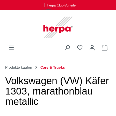
Herpa Club-Vorteile
Zum Hauptinhalt springen
Du hast 0 Produk
Ware
Produkte kaufen
Cars & Trucks
Volkswagen (VW) Käfer
1303, marathonblau
metallic