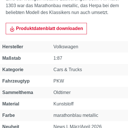
1303 war das Marathonbau metallic, das Herpa bei dem
beliebten Modell des Klassikers nun auch umsetzt.
Produktdatenblatt downloaden
Eigenschaft
Wert
Hersteller
Volkswagen
Maßstab
1:87
Kategorie
Cars & Trucks
Fahrzeugtyp
PKW
Sammelthema
Oldtimer
Material
Kunststoff
Farbe
marathonblau metallic
Neuheit
News I, März/April 2026