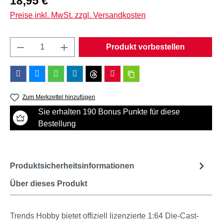
18,95 €
Preise inkl. MwSt. zzgl. Versandkosten
Produkt Anzahl: Gib den gewünschten Wert e
Produkt vorbestellen
Zum Merkzettel hinzufügen
Sie erhalten 190 Bonus Punkte für diese
Bestellung
Produktsicherheitsinformationen
Über dieses Produkt
Trends Hobby bietet offiziell lizenzierte 1:64 Die-Cast-