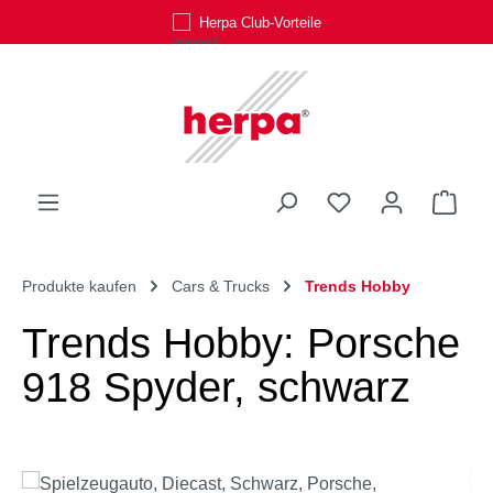
Herpa Club-Vorteile
Zum Hauptinhalt springen
Du hast 0 Produk
Ware
Produkte kaufen
Cars & Trucks
Trends Hobby
Trends Hobby: Porsche
918 Spyder, schwarz
Bildergalerie überspringen