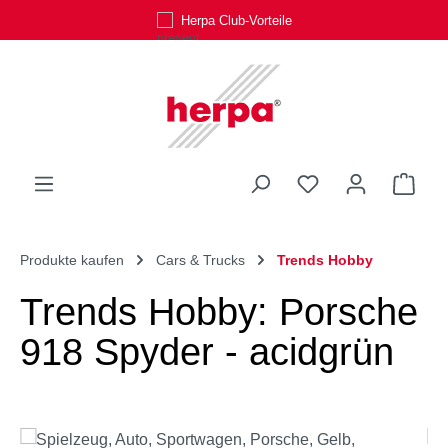
Herpa Club-Vorteile
Zum Hauptinhalt springen
Du hast 0 Produk
Ware
Produkte kaufen
Cars & Trucks
Trends Hobby
Trends Hobby: Porsche
918 Spyder - acidgrün
Bildergalerie überspringen