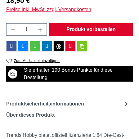
18,95 €
Preise inkl. MwSt. zzgl. Versandkosten
Produkt Anzahl: Gib den gewünschten Wert e
Produkt vorbestellen
Zum Merkzettel hinzufügen
Sie erhalten 190 Bonus Punkte für diese
Bestellung
Produktsicherheitsinformationen
Über dieses Produkt
Trends Hobby bietet offiziell lizenzierte 1:64 Die-Cast-