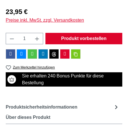
Regulärer Preis:
23,95 €
Preise inkl. MwSt. zzgl. Versandkosten
Produkt Anzahl: Gib den gewünschten Wert e
Produkt vorbestellen
Zum Merkzettel hinzufügen
Sie erhalten 240 Bonus Punkte für diese
Bestellung
Produktsicherheitsinformationen
Über dieses Produkt