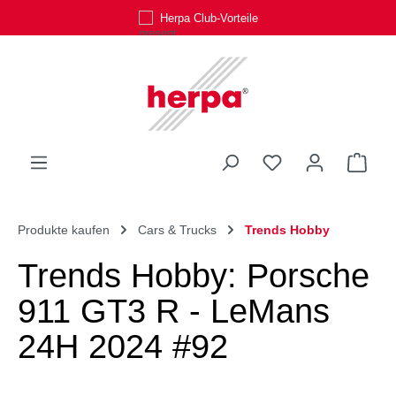
Herpa Club-Vorteile
Zum Hauptinhalt springen
Du hast 0 Produk
Ware
Produkte kaufen
Cars & Trucks
Trends Hobby
Trends Hobby: Porsche
911 GT3 R - LeMans
24H 2024 #92