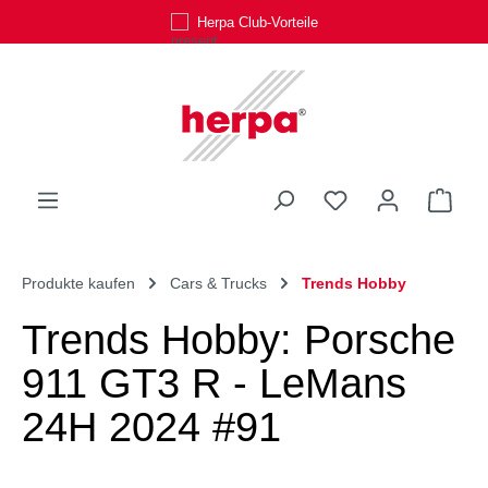
Herpa Club-Vorteile
Zum Hauptinhalt springen
Du hast 0 Produk
Ware
Produkte kaufen
Cars & Trucks
Trends Hobby
Trends Hobby: Porsche
911 GT3 R - LeMans
24H 2024 #91