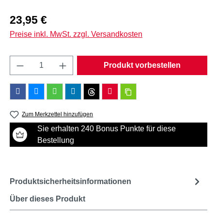
Regulärer Preis:
23,95 €
Preise inkl. MwSt. zzgl. Versandkosten
Produkt Anzahl: Gib den gewünschten Wert e
Produkt vorbestellen
Zum Merkzettel hinzufügen
Sie erhalten 240 Bonus Punkte für diese
Bestellung
Produktsicherheitsinformationen
Über dieses Produkt