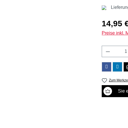
Lieferun
Regulärer Pr
14,95 
Preise inkl.
Produkt 
Zum Merkzet
Sie 