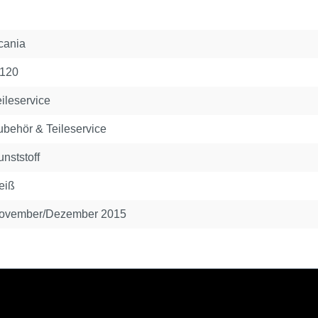
cania
:120
eileservice
ubehör & Teileservice
nststoff
eiß
ovember/Dezember 2015