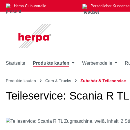
Herpa Club-Vorteile
Persönlicher Kundense
m Hauptinhalt springen
Zur Suche springen
Zur Hauptnavigation springen
Startseite
Produkte kaufen
Werbemodelle
Ru
Produkte kaufen
Cars & Trucks
Zubehör & Teileservice
Teileservice: Scania R T
Bildergalerie überspringen