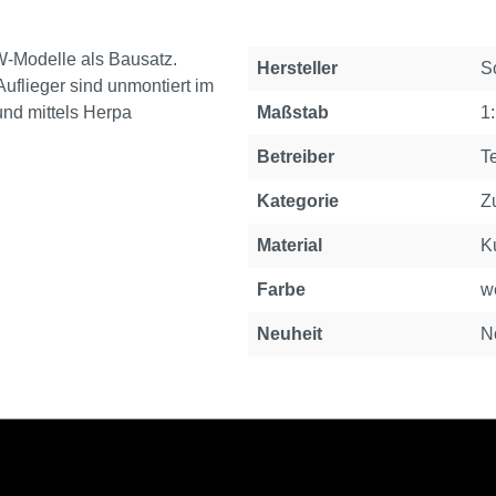
W-Modelle als Bausatz.
Eigenschaft
Wert
Hersteller
S
uflieger sind unmontiert im
nd mittels Herpa
Maßstab
1
Betreiber
T
Kategorie
Z
Material
Ku
Farbe
w
Neuheit
N