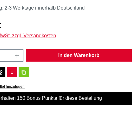
g: 2-3 Werktage innerhalb Deutschland
eis:
€
 MwSt. zzgl. Versandkosten
Anzahl: Gib den gewünschten Wert ein oder
In den Warenkorb
tel hinzufügen
erhalten 150 Bonus Punkte für diese Bestellung