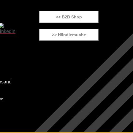
>> B2B Shop
>> Händlersuche
en