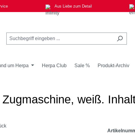
rvice
Aus Liebe zum Detail
nd um Herpa
Herpa Club
Sale %
Produkt-Archiv
L Zugmaschine, weiß. Inhalt
Artikelnum