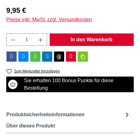
Regulärer Preis:
9,95 €
Preise inkl. MwSt. zzgl. Versandkosten
Produkt Anzahl: Gib den gewünschten Wert e
In den Warenkorb
Zum Merkzettel hinzufügen
Sie erhalten 100 Bonus Punkte für diese
Bestellung
Produktsicherheitsinformationen
Über dieses Produkt