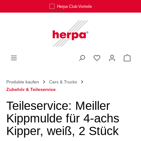
Herpa Club-Vorteile
Zum Hauptinhalt springen
Du hast 0 Produk
Ware
Produkte kaufen
Cars & Trucks
Zubehör & Teileservice
Teileservice: Meiller
Kippmulde für 4-achs
Kipper, weiß, 2 Stück