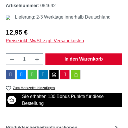
Artikelnummer:
084642
Lieferung: 2-3 Werktage innerhalb Deutschland
Regulärer Preis:
12,95 €
Preise inkl. MwSt. zzgl. Versandkosten
Produkt Anzahl: Gib den gewünschten Wert e
In den Warenkorb
Zum Merkzettel hinzufügen
Sie erhalten 130 Bonus Punkte für diese
Bestellung
Produktsicherheitsinformationen