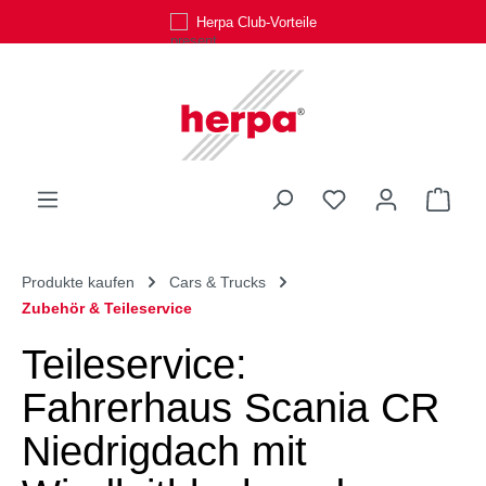
Herpa Club-Vorteile
Zum Hauptinhalt springen
Du hast 0 Produk
Ware
Produkte kaufen
Cars & Trucks
Zubehör & Teileservice
Teileservice:
Fahrerhaus Scania CR
Niedrigdach mit