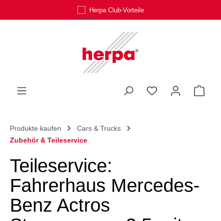
Herpa Club-Vorteile
Zum Hauptinhalt springen
Du hast 0 Produk
Ware
Produkte kaufen
Cars & Trucks
Zubehör & Teileservice
Teileservice:
Fahrerhaus Mercedes-
Benz Actros