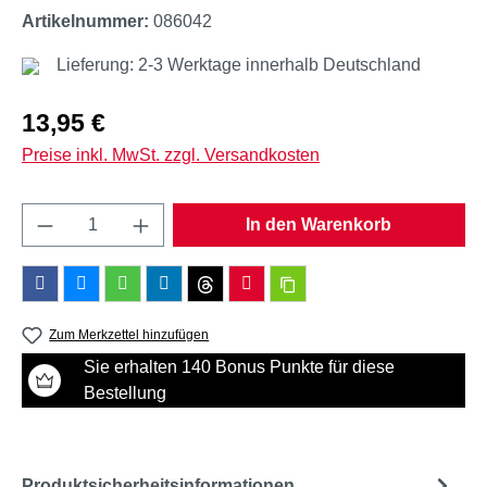
Artikelnummer:
086042
Lieferung: 2-3 Werktage innerhalb Deutschland
Regulärer Preis:
13,95 €
Preise inkl. MwSt. zzgl. Versandkosten
Produkt Anzahl: Gib den gewünschten Wert e
In den Warenkorb
Zum Merkzettel hinzufügen
Sie erhalten 140 Bonus Punkte für diese
Bestellung
Produktsicherheitsinformationen