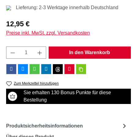
Lieferung: 2-3 Werktage innerhalb Deutschland
Regulärer Preis:
12,95 €
Preise inkl. MwSt. zzgl. Versandkosten
Produkt Anzahl: Gib den gewünschten Wert e
In den Warenkorb
Zum Merkzettel hinzufügen
Sie erhalten 130 Bonus Punkte für diese
Bestellung
Produktsicherheitsinformationen
Über dieses Produkt