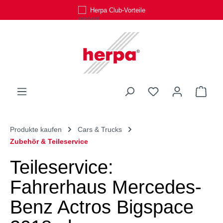
Herpa Club-Vorteile
Zum Hauptinhalt springen
Du hast 0 Produk
Ware
Produkte kaufen
Cars & Trucks
Zubehör & Teileservice
Teileservice:
Fahrerhaus Mercedes-
Benz Actros Bigspace