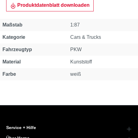
Produktdatenblatt downloaden
Eigenschaft
Wert
Maßstab
1:87
Kategorie
Cars & Trucks
Fahrzeugtyp
PKW
Material
Kunststoff
Farbe
weiß
Service + Hilfe