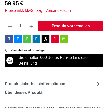
Regulärer Preis:
59,95 €
Preise inkl. MwSt. zzgl. Versandkosten
Produkt Anzahl: Gib den gewünschten Wert e
Produkt vorbestellen
Zum Merkzettel hinzufügen
Sie erhalten 600 Bonus Punkte für diese
Bestellung
Produktsicherheitsinformationen
Über dieses Produkt