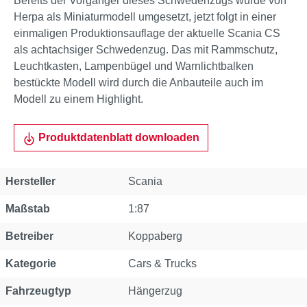
Bereits der Vorgänger dieses Schwedenzugs wurde von
Herpa als Miniaturmodell umgesetzt, jetzt folgt in einer
einmaligen Produktionsauflage der aktuelle Scania CS
als achtachsiger Schwedenzug. Das mit Rammschutz,
Leuchtkasten, Lampenbügel und Warnlichtbalken
bestückte Modell wird durch die Anbauteile auch im
Modell zu einem Highlight.
Produktdatenblatt downloaden
Eigenschaft
Wert
Hersteller
Scania
Maßstab
1:87
Betreiber
Koppaberg
Kategorie
Cars & Trucks
Fahrzeugtyp
Hängerzug