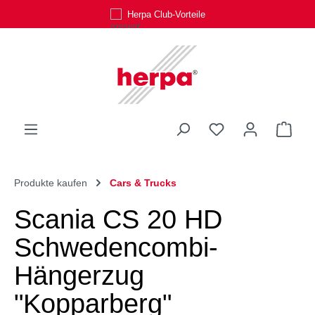
Herpa Club-Vorteile
Zum Hauptinhalt springen
Du hast 0 Produk
Ware
Produkte kaufen
Cars & Trucks
Scania CS 20 HD
Schwedencombi-
Hängerzug
"Kopparberg"