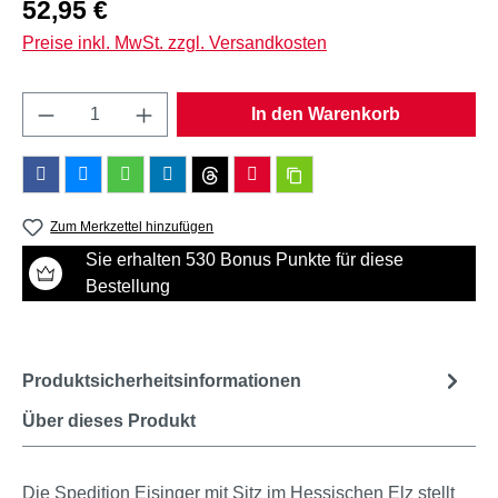
Regulärer Preis:
52,95 €
Preise inkl. MwSt. zzgl. Versandkosten
Produkt Anzahl: Gib den gewünschten Wert e
In den Warenkorb
Zum Merkzettel hinzufügen
Sie erhalten 530 Bonus Punkte für diese
Bestellung
Produktsicherheitsinformationen
Über dieses Produkt
Die Spedition Eisinger mit Sitz im Hessischen Elz stellt