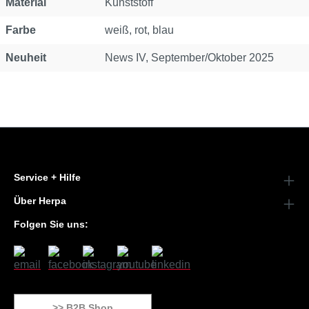
Material
Kunststoff
Farbe
weiß, rot, blau
Neuheit
News IV, September/Oktober 2025
Service + Hilfe
Über Herpa
Folgen Sie uns:
>> B2B Shop