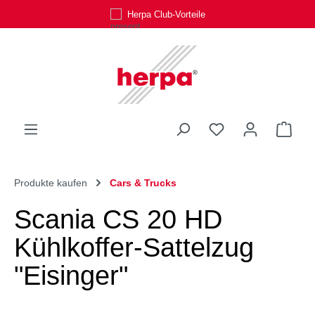
Herpa Club-Vorteile
Zum Hauptinhalt springen
Du hast 0 Produk
Ware
Produkte kaufen
Cars & Trucks
Scania CS 20 HD
Kühlkoffer-Sattelzug
"Eisinger"