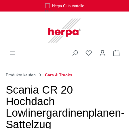
Herpa Club-Vorteile
Zum Hauptinhalt springen
Du hast 0 Produk
Ware
Produkte kaufen
Cars & Trucks
Scania CR 20
Hochdach
Lowlinergardinenplanen-
Sattelzug