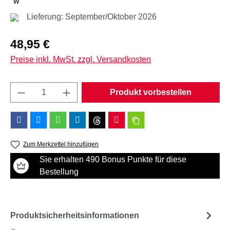
Lieferung: September/Oktober 2026
Regulärer Preis:
48,95 €
Preise inkl. MwSt. zzgl. Versandkosten
Produkt Anzahl: Gib den gewünschten Wert e
Produkt vorbestellen
Zum Merkzettel hinzufügen
Sie erhalten 490 Bonus Punkte für diese
Bestellung
Produktsicherheitsinformationen