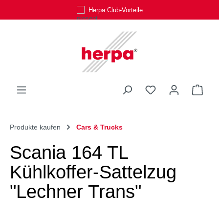
Herpa Club-Vorteile
Zum Hauptinhalt springen
Du hast 0 Produk
Ware
Produkte kaufen
Cars & Trucks
Scania 164 TL
Kühlkoffer-Sattelzug
"Lechner Trans"