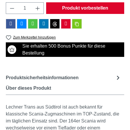
Produkt Anzahl: Gib den gewünschten Wert e
Produkt vorbestellen
Zum Merkzettel hinzufügen
Sie erhalten 500 Bonus Punkte für diese
Bestellung
Produktsicherheitsinformationen
Über dieses Produkt
Lechner Trans aus Südtirol ist auch bekannt für
klassische Scania-Zugmaschinen im TOP-Zustand, die
im täglichen Einsatz sind. Der 164er Scania wird
wechselweise vor einem Tieflader oder einem