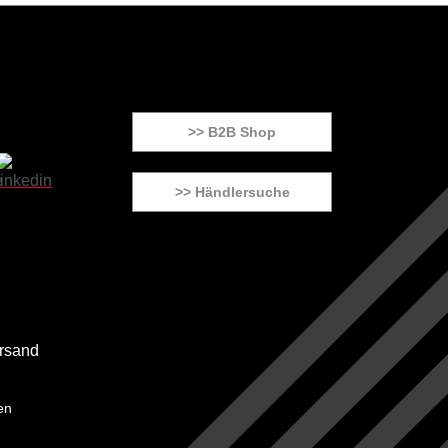
>> B2B Shop
>> Händlersuche
en