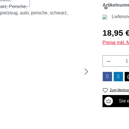
Artikelnum
Lieferu
Regulärer Pr
18,95 
Preise inkl.
Produkt 
Zum Merkzet
Sie 