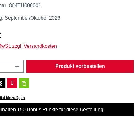
mer:
864TH000001
ng: September/Oktober 2026
eis:
€
 MwSt. zzgl. Versandkosten
Anzahl: Gib den gewünschten Wert ein oder
Produkt vorbestellen
tel hinzufügen
erhalten 190 Bonus Punkte für diese Bestellung