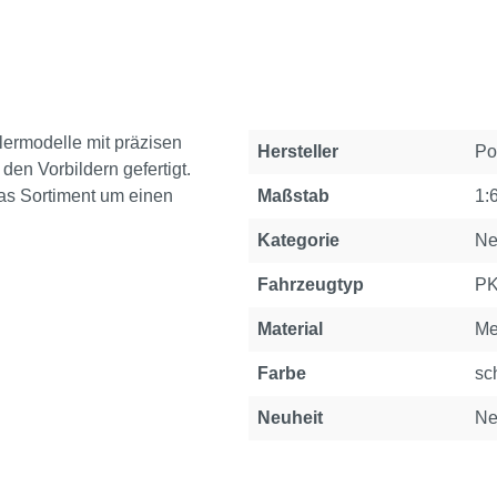
lermodelle mit präzisen
Eigenschaft
Wert
Hersteller
Po
den Vorbildern gefertigt.
das Sortiment um einen
Maßstab
1:
Kategorie
Ne
Fahrzeugtyp
P
Material
Me
Farbe
sc
Neuheit
Ne