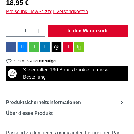
Regulärer Preis:
18,95 €
Preise inkl. MwSt. zzgl. Versandkosten
Produkt Anzahl: Gib den gewünschten Wert e
In den Warenkorb
Zum Merkzettel hinzufügen
Sie erhalten 190 Bonus Punkte für diese
Bestellung
Produktsicherheitsinformationen
Über dieses Produkt
Passend zu den bereits produzierten historischen Pan