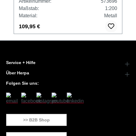
Artikelnummer:
573696
Maßstab:
1:200
Material:
Metall
109,95 €
Service + Hilfe
Über Herpa
Folgen Sie uns:
>> B2B Shop