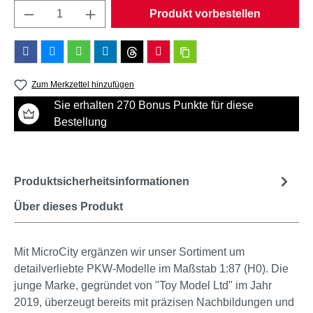
Produkt Anzahl: Gib den gewünschten Wert e
Produkt vorbestellen
Zum Merkzettel hinzufügen
Sie erhalten 270 Bonus Punkte für diese
Bestellung
Produktsicherheitsinformationen
Über dieses Produkt
Mit MicroCity ergänzen wir unser Sortiment um
detailverliebte PKW-Modelle im Maßstab 1:87 (H0). Die
junge Marke, gegründet von "Toy Model Ltd" im Jahr
2019, überzeugt bereits mit präzisen Nachbildungen und