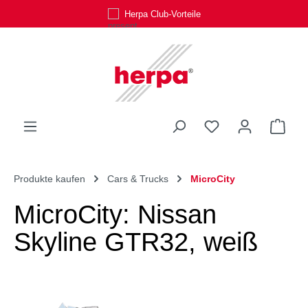
Herpa Club-Vorteile
Zum Hauptinhalt springen
Du hast 0 Produk
Ware
Produkte kaufen
Cars & Trucks
MicroCity
MicroCity: Nissan
Skyline GTR32, weiß
Bildergalerie überspringen