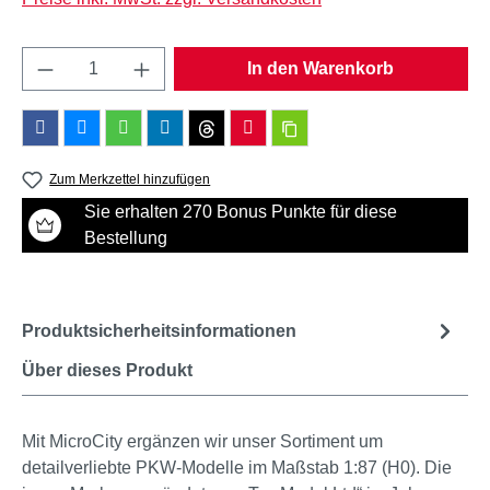
Produkt Anzahl: Gib den gewünschten Wert e
In den Warenkorb
Zum Merkzettel hinzufügen
Sie erhalten 270 Bonus Punkte für diese
Bestellung
Produktsicherheitsinformationen
Über dieses Produkt
Mit MicroCity ergänzen wir unser Sortiment um
detailverliebte PKW-Modelle im Maßstab 1:87 (H0). Die