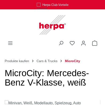
Herpa Club-Vorteile
Zum Hauptinhalt springen
Du hast 0 Produk
Ware
Produkte kaufen
Cars & Trucks
MicroCity
MicroCity: Mercedes-
Benz V-Klasse, weiß
Bildergalerie überspringen