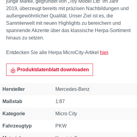
junge Marke, gegründet von „Toy Model Ltd“ im Jahr
2019, überzeugt bereits mit präzisen Nachbildungen und
außergewöhnlicher Qualität. Unser Ziel ist es, die
Sammlerwelt mit neuen Highlights zu bereichern und
spannende Akzente über das klassische Herpa-Sortiment
hinaus zu setzen.
Entdecken Sie alle Herpa MicroCity-Artikel
hier
.
Produktdatenblatt downloaden
Eigenschaft
Wert
Hersteller
Mercedes-Benz
Maßstab
1:87
Kategorie
Micro City
Fahrzeugtyp
PKW