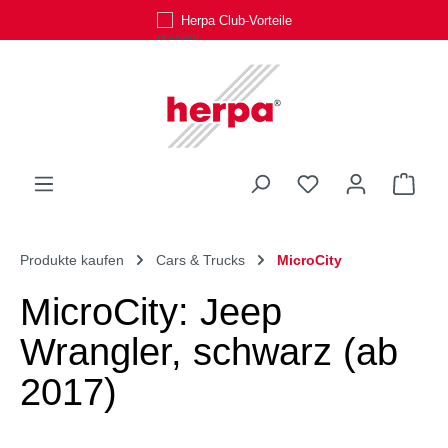
Herpa Club-Vorteile
Zum Hauptinhalt springen
Du hast 0 Produk
Ware
Produkte kaufen
Cars & Trucks
MicroCity
MicroCity: Jeep
Wrangler, schwarz (ab
2017)