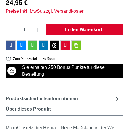
Regulärer Preis:
24,95 €
Preise inkl. MwSt. zzgl. Versandkosten
Produkt Anzahl: Gib den gewünschten Wert e
In den Warenkorb
Zum Merkzettel hinzufügen
Sie erhalten 250 Bonus Punkte für diese
Bestellung
Produktsicherheitsinformationen
Über dieses Produkt
MicroCity jetzt bei Herpa – Neue Maßstäbe in der Welt