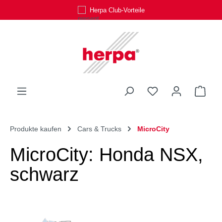
Herpa Club-Vorteile
Zum Hauptinhalt springen
Du hast 0 Produk
Ware
Produkte kaufen
Cars & Trucks
MicroCity
MicroCity: Honda NSX,
schwarz
Bildergalerie überspringen