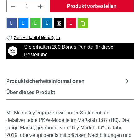
Produkt Anzahl: Gib den gewünschten Wert e
Produkt vorbestellen
Zum Merkzettel hinzufügen
Sie erhalten 280 Bonus Punkte für diese
Bestellung
Produktsicherheitsinformationen
Über dieses Produkt
Mit MicroCity ergänzen wir unser Sortiment um
detailverliebte PKW-Modelle im Maßstab 1:87 (H0). Die
junge Marke, gegründet von "Toy Model Ltd" im Jahr
2019, überzeugt bereits mit präzisen Nachbildungen und