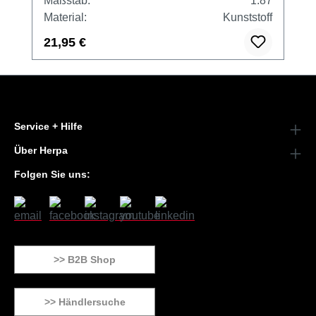
Maßstab:
1:87
Material:
Kunststoff
21,95 €
Service + Hilfe
Über Herpa
Folgen Sie uns:
>> B2B Shop
>> Händlersuche