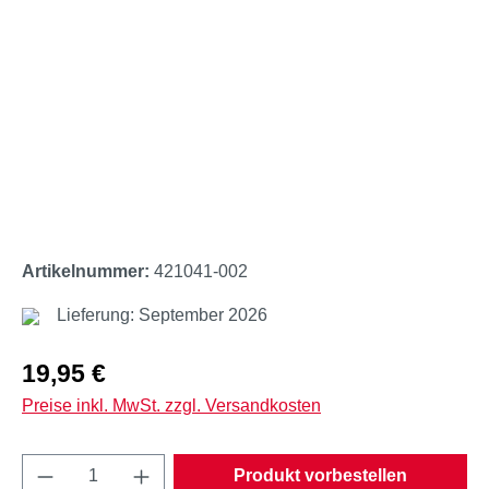
Artikelnummer:
421041-002
Lieferung: September 2026
Regulärer Preis:
19,95 €
Preise inkl. MwSt. zzgl. Versandkosten
Produkt Anzahl: Gib den gewünschten Wert e
Produkt vorbestellen