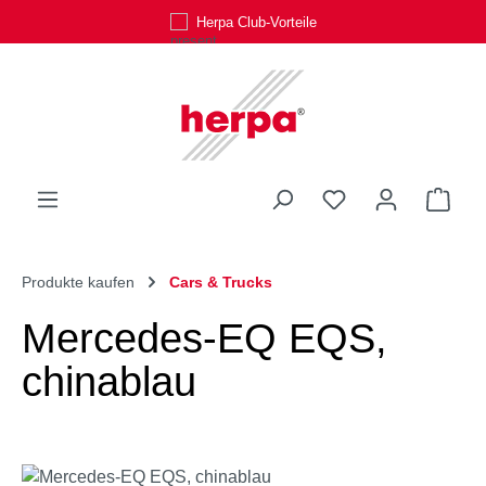
Herpa Club-Vorteile
Zum Hauptinhalt springen
Du hast 0 Produk
Ware
Produkte kaufen
Cars & Trucks
Mercedes-EQ EQS,
chinablau
Bildergalerie überspringen