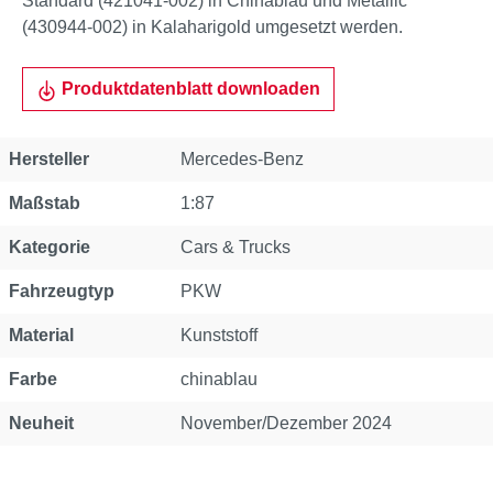
Standard (421041-002) in Chinablau und Metallic
(430944-002) in Kalaharigold umgesetzt werden.
Produktdatenblatt downloaden
Eigenschaft
Wert
Hersteller
Mercedes-Benz
Maßstab
1:87
Kategorie
Cars & Trucks
Fahrzeugtyp
PKW
Material
Kunststoff
Farbe
chinablau
Neuheit
November/Dezember 2024