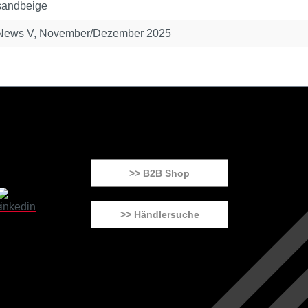
sandbeige
News V, November/Dezember 2025
>> B2B Shop
>> Händlersuche