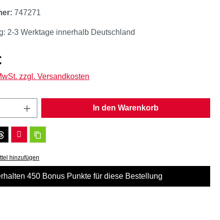
mer:
747271
g: 2-3 Werktage innerhalb Deutschland
eis:
€
 MwSt. zzgl. Versandkosten
Anzahl: Gib den gewünschten Wert ein oder
In den Warenkorb
tel hinzufügen
erhalten 450 Bonus Punkte für diese Bestellung