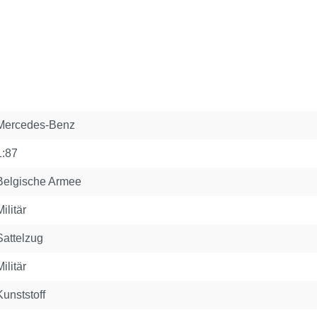
Mercedes-Benz
1:87
Belgische Armee
Militär
Sattelzug
Militär
Kunststoff