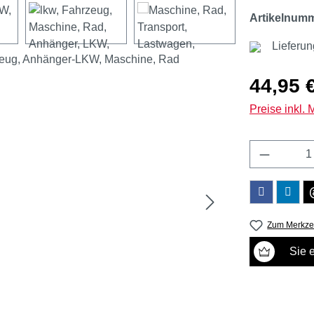
Artikelnum
Lieferun
Regulärer Pr
44,95 
Preise inkl.
Produkt 
Zum Merkzet
Sie 