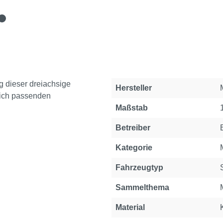
g dieser dreiachsige
Eigenschaft
Wert
Hersteller
lich passenden
Maßstab
Betreiber
Kategorie
Fahrzeugtyp
Sammelthema
Material