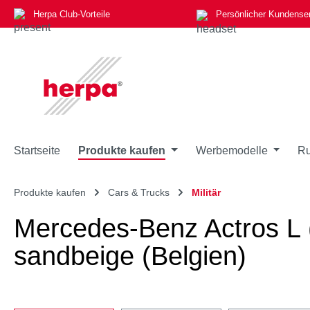
Herpa Club-Vorteile
Persönlicher Kundense
m Hauptinhalt springen
Zur Suche springen
Zur Hauptnavigation springen
Startseite
Produkte kaufen
Werbemodelle
Ru
Produkte kaufen
Cars & Trucks
Militär
Mercedes-Benz Actros L (
sandbeige (Belgien)