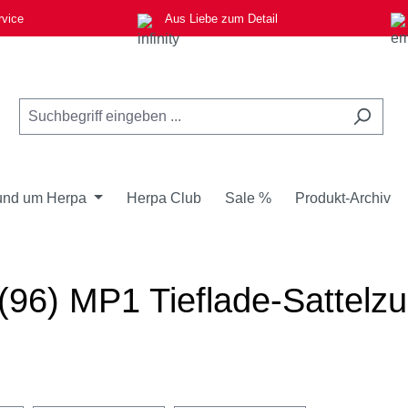
rvice
Aus Liebe zum Detail
nd um Herpa
Herpa Club
Sale %
Produkt-Archiv
96) MP1 Tieflade-Sattelzu