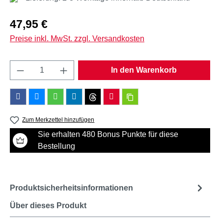
Regulärer Preis:
47,95 €
Preise inkl. MwSt. zzgl. Versandkosten
Produkt Anzahl: Gib den gewünschten Wert e
In den Warenkorb
Zum Merkzettel hinzufügen
Sie erhalten 480 Bonus Punkte für diese
Bestellung
Produktsicherheitsinformationen
Über dieses Produkt