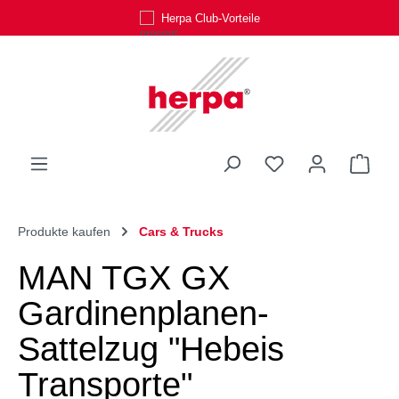
Herpa Club-Vorteile
Zum Hauptinhalt springen
Du hast 0 Produk
Ware
Produkte kaufen
Cars & Trucks
MAN TGX GX
Gardinenplanen-
Sattelzug "Hebeis
Transporte"