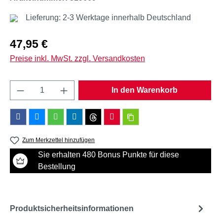
Lieferung: 2-3 Werktage innerhalb Deutschland
Regulärer Preis:
47,95 €
Preise inkl. MwSt. zzgl. Versandkosten
Produkt Anzahl: Gib den gewünschten Wert e
In den Warenkorb
Zum Merkzettel hinzufügen
Sie erhalten 480 Bonus Punkte für diese
Bestellung
Produktsicherheitsinformationen