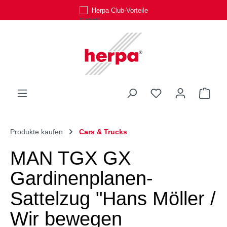
Herpa Club-Vorteile
Zum Hauptinhalt springen
Du hast 0 Produk
Ware
Produkte kaufen
Cars & Trucks
MAN TGX GX
Gardinenplanen-
Sattelzug "Hans Möller /
Wir bewegen