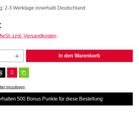
g: 2-3 Werktage innerhalb Deutschland
eis:
€
 MwSt. zzgl. Versandkosten
Anzahl: Gib den gewünschten Wert ein oder
In den Warenkorb
tel hinzufügen
erhalten 500 Bonus Punkte für diese Bestellung