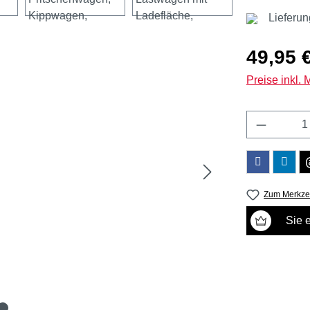
Lieferun
Regulärer Pr
49,95 
Preise inkl.
Produkt 
Zum Merkzet
Sie 