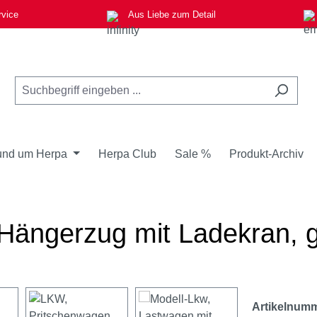
rvice
Aus Liebe zum Detail
nd um Herpa
Herpa Club
Sale %
Produkt-Archiv
ängerzug mit Ladekran, g
Artikelnum