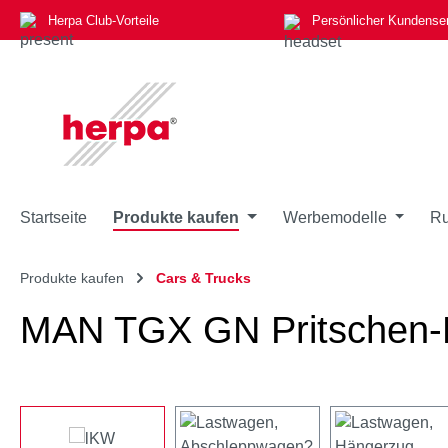
Herpa Club-Vorteile
Persönlicher Kundense
m Hauptinhalt springen
Zur Suche springen
Zur Hauptnavigation springen
Startseite
Produkte kaufen
Werbemodelle
Ru
Produkte kaufen
Cars & Trucks
MAN TGX GN Pritschen-H
Bildergalerie überspringen