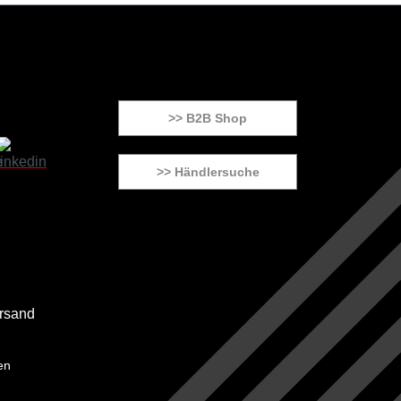
>> B2B Shop
>> Händlersuche
en