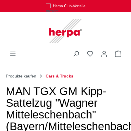
Herpa Club-Vorteile
Zum Hauptinhalt springen
Du hast 0 Produk
Ware
Produkte kaufen
Cars & Trucks
MAN TGX GM Kipp-
Sattelzug "Wagner
Mitteleschenbach"
(Bayern/Mitteleschenbac