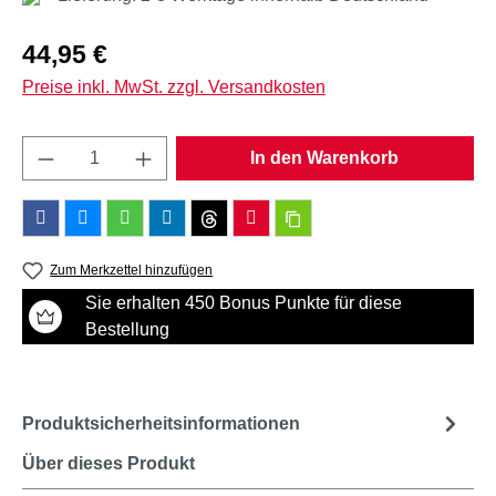
Regulärer Preis:
44,95 €
Preise inkl. MwSt. zzgl. Versandkosten
Produkt Anzahl: Gib den gewünschten Wert e
In den Warenkorb
Zum Merkzettel hinzufügen
Sie erhalten 450 Bonus Punkte für diese
Bestellung
Produktsicherheitsinformationen
Über dieses Produkt