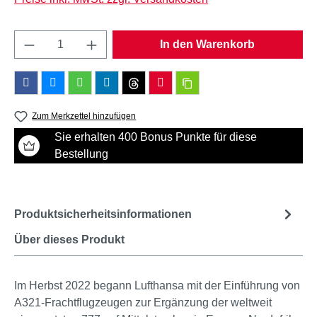
Produkt Anzahl: Gib den gewünschten Wert e
In den Warenkorb
Zum Merkzettel hinzufügen
Sie erhalten 400 Bonus Punkte für diese
Bestellung
Produktsicherheitsinformationen
Über dieses Produkt
Im Herbst 2022 begann Lufthansa mit der Einführung von
A321-Frachtflugzeugen zur Ergänzung der weltweit