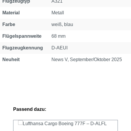
Flugzeugtyp
A321
Material
Metall
Farbe
weiß, blau
Flügelspannweite
68 mm
Flugzeugkennung
D-AEUI
Neuheit
News V, September/Oktober 2025
Produktgalerie überspringen
Passend dazu: