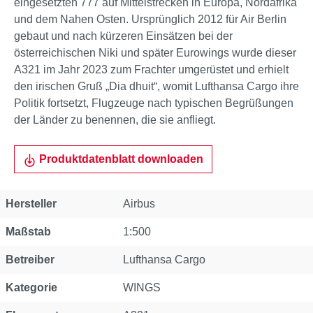
eingesetzten 777 auf Mittelstrecken in Europa, Nordafrika
und dem Nahen Osten. Ursprünglich 2012 für Air Berlin
gebaut und nach kürzeren Einsätzen bei der
österreichischen Niki und später Eurowings wurde dieser
A321 im Jahr 2023 zum Frachter umgerüstet und erhielt
den irischen Gruß „Dia dhuit“, womit Lufthansa Cargo ihre
Politik fortsetzt, Flugzeuge nach typischen Begrüßungen
der Länder zu benennen, die sie anfliegt.
Produktdatenblatt downloaden
Eigenschaft
Wert
Hersteller
Airbus
Maßstab
1:500
Betreiber
Lufthansa Cargo
Kategorie
WINGS