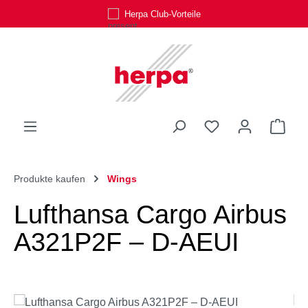
Herpa Club-Vorteile
Zum Hauptinhalt springen
Du hast 0 Produk
Ware
Produkte kaufen
Wings
Lufthansa Cargo Airbus
A321P2F – D-AEUI
Bildergalerie überspringen