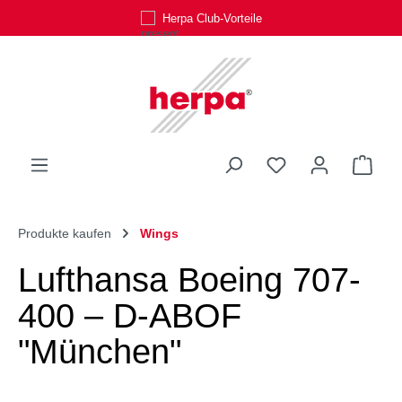
Herpa Club-Vorteile
Zum Hauptinhalt springen
Du hast 0 Produk
Ware
Produkte kaufen
Wings
Lufthansa Boeing 707-
400 – D-ABOF
"München"