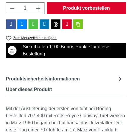
Produkt Anzahl: Gib den gewünschten Wert e
Produkt vorbestellen
Zum Merkzettel hinzufügen
Sie erhalten 1100 Bonus Punkte für diese
Bestellung
Produktsicherheitsinformationen
Über dieses Produkt
Mit der Auslieferung der ersten von fünf bei Boeing
bestellten 707-400 mit Rolls Royce Conway-Triebwerken
in März 1960 begann bei Lufthansa das Jetzeitalter. Der
erste Flug einer 707 führte am 17. März von Frankfurt